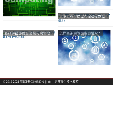
是不是办了房屋合同备案就基
本没问题了？
商品房最终成交金额和房管局
怎样查询房管局备案情况？
备案销售价有什么区别？
© 2012-2021 粤ICP备0340880号 |
| 由
小男孩
提供技术支持