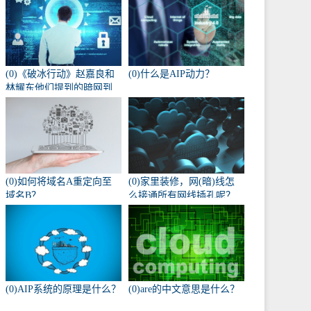
(0)《破冰行动》赵嘉良和
(0)什么是AIP动力？
林耀东他们提到的暗网到
底是什么？
(0)如何将域名A重定向至
(0)家里装修，网(暗)线怎
域名B？
么接通所有网线插孔呢？
(0)AIP系统的原理是什么？
(0)are的中文意思是什么？