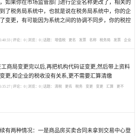
，如果你在市场监管部门进行企业名称更改了，相关的
到了税务局系统中，也就是说在税务局系统中，你的企
了变更，有可能因为系统之间的协调不同步，你的税控
:40:33 | 评论：
0
| 浏览：
0
| 话题：
增值税
更名
发票
名称
税务局
发票
企业
在工商局变更完以后,再把机构代码证变更,然后带上资料
变更,和企业的税收没有关系,更不需要汇算清缴
:35:27 | 评论：
0
| 浏览：
0
| 话题：
清税
更名
税务
变更
变更
汇算
更不
续有两种情况：一是商品房买卖合同未拿到交易中心登