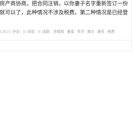
房产商协商，把合同注销，以你妻子名字重新签订一份
就可以了，此种情况不涉及税费。第二种情况是已经登
:20:21 | 评论：
0
| 浏览：
0
| 话题：
房管局
备案
名字
赠与
更名
税费