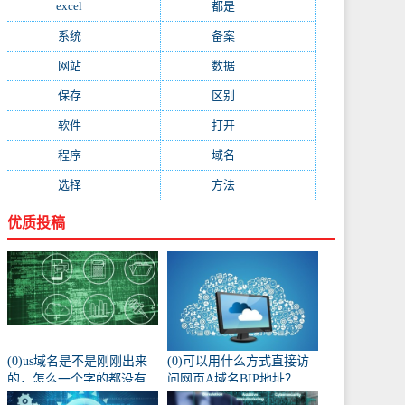
excel
(573)
都是
(566)
系统
(495)
备案
(491)
网站
(461)
数据
(439)
保存
(438)
区别
(430)
软件
(419)
打开
(415)
程序
(387)
域名
(379)
选择
(333)
方法
(332)
优质投稿
(0)us域名是不是刚刚出来
(0)可以用什么方式直接访
的，怎么一个字的都没有
问网页A域名BIP地址？
人注册阿？