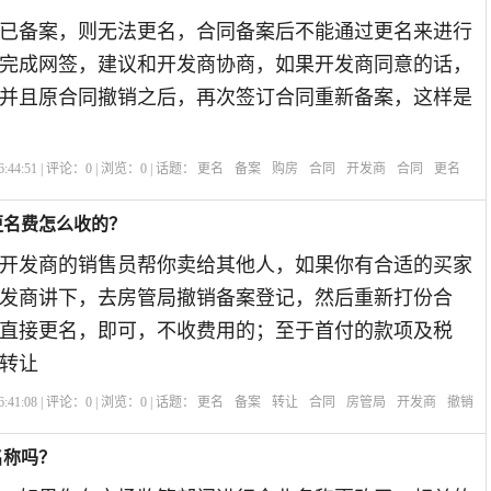
已备案，则无法更名，合同备案后不能通过更名来进行
完成网签，建议和开发商协商，如果开发商同意的话，
并且原合同撤销之后，再次签订合同重新备案，这样是
:44:51 | 评论：
0
| 浏览：
0
| 话题：
更名
备案
购房
合同
开发商
合同
更名
更名费怎么收的？
开发商的销售员帮你卖给其他人，如果你有合适的买家
发商讲下，去房管局撤销备案登记，然后重新打份合
直接更名，即可，不收费用的；至于首付的款项及税
转让
:41:08 | 评论：
0
| 浏览：
0
| 话题：
更名
备案
转让
合同
房管局
开发商
撤销
名称吗？