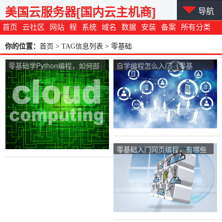
美国云服务器[国内云主机商]
导航
首页
云社区
网站
程
系统
域名
数据
安装
备案
所有分类
你的位置：
首页
> TAG信息列表 > 零基础
零基础学Python编程，如何部
自学编程怎么入门（零基
署环境？
础）？
零基础入门网页编程，有哪些
好用的软件？