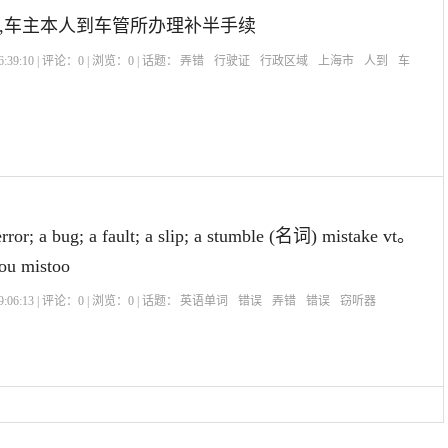
,车主本人到车管所办理补半手续
:39:10 | 评论：
0
| 浏览：
0
| 话题：
弄错
行驶证
行政区域
上海市
人到
车
ror; a bug; a fault; a slip; a stumble (名词) mistake vt。
 mistoo
:06:13 | 评论：
0
| 浏览：
0
| 话题：
英语单词
错误
弄错
错误
窃听器