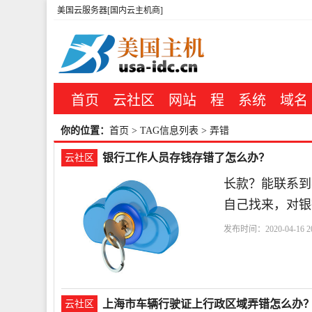
美国云服务器[国内云主机商]
首页
云社区
网站
程
系统
域名
你的位置：
首页
> TAG信息列表 > 弄错
银行工作人员存钱存错了怎么办？
云社区
长款？能联系到
自己找来，对银
发布时间：2020-04-16 20
上海市车辆行驶证上行政区域弄错怎么办
云社区