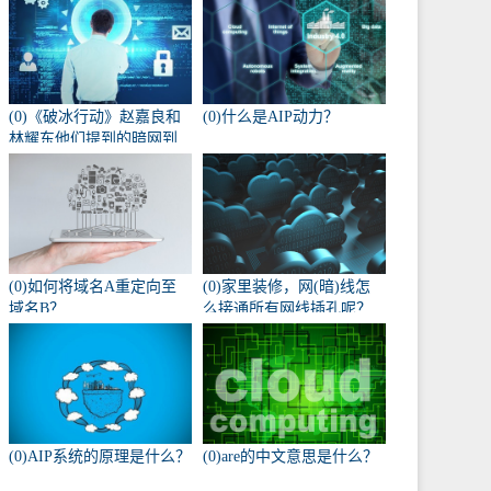
(0)《破冰行动》赵嘉良和
(0)什么是AIP动力？
林耀东他们提到的暗网到
底是什么？
(0)如何将域名A重定向至
(0)家里装修，网(暗)线怎
域名B？
么接通所有网线插孔呢？
(0)AIP系统的原理是什么？
(0)are的中文意思是什么？