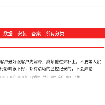
数据
安装
备案
所有分类
客户最好跟客户先解释，麻烦他过来补上，不要等人家
行影响很不好，都有清晰的监控记录的，不会弄错
:30:11 | 评论：
0
| 浏览：
0
| 话题：
存钱
银行
客户
都有
弄错
？