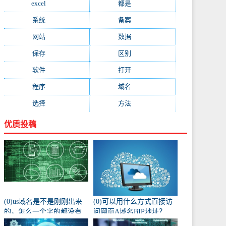
excel
(573)
都是
(566)
系统
(495)
备案
(491)
网站
(461)
数据
(439)
保存
(438)
区别
(430)
软件
(419)
打开
(415)
程序
(387)
域名
(379)
选择
(333)
方法
(332)
优质投稿
(0)us域名是不是刚刚出来
(0)可以用什么方式直接访
的，怎么一个字的都没有
问网页A域名BIP地址？
人注册阿？