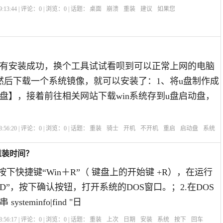
:13:44 | 评论：
0
| 浏览：
0
| 话题：
桌面
崩溃
重装
建议
如果您
？
有安装成功，换个工具试试看呗到可以正常上网的电脑
然后下载一个系统镜像，就可以安装了：1、将u盘制作成
动盘】，接着前往相关网站下载win系统存到u盘启动盘，
:56:20 | 评论：
0
| 浏览：
0
| 话题：
重装
骑士
开机
不开机
重启
启动盘
系统
重装时间？
按下快捷键“Win＋R”（ 键盘上的开始键 +R），在运行
D”，按下确认按钮，打开系统的DOS窗口。；2.在DOS
steminfo|find "日
:56:17 | 评论：
0
| 浏览：
0
| 话题：
重装
上次
日期
安装
系统
按下
回车