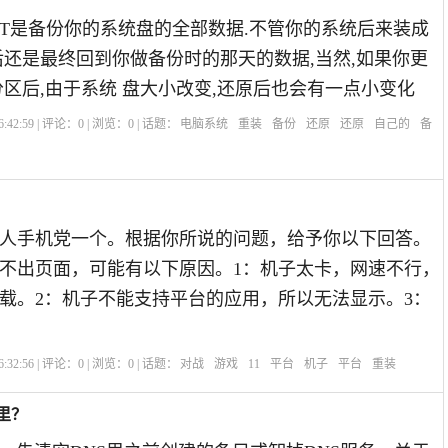
OST是备份你的系统盘的全部数据.不管你的系统后来装成
后还是最终回到你做备份时的那天的数据,当然,如果你更
分区后,由于系统 盘大小改变,还原后也会有一点小变化
:42:59 | 评论：
0
| 浏览：
0
| 话题：
电脑系统
重装
备份
还原
还原
自己的
备
人手机党一个。根据你所说的问题，给予你以下回答。
示不出页面，可能有以下原因。1：机子太卡，网速不行，
载。2：机子不能支持平台的应用，所以无法显示。3：
:32:56 | 评论：
0
| 浏览：
0
| 话题：
对战
游戏
11
平台
机子
平台
重装
里？