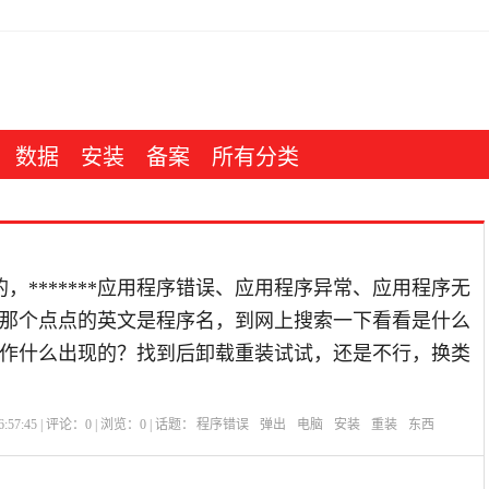
数据
安装
备案
所有分类
的，*******应用程序错误、应用程序异常、应用程序无
那个点点的英文是程序名，到网上搜索一下看看是什么
作什么出现的？找到后卸载重装试试，还是不行，换类
:57:45 | 评论：
0
| 浏览：
0
| 话题：
程序错误
弹出
电脑
安装
重装
东西
？