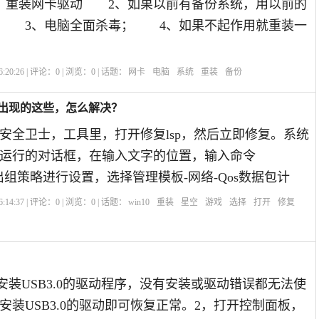
、重装网卡驱动 2、如果以前有备份系统，用以前的
； 3、电脑全面杀毒； 4、如果不起作用就重装一
:20:26 | 评论：
0
| 浏览：
0
| 话题：
网卡
电脑
系统
重装
备份
包出现的这些，怎么解决？
60安全卫士，工具里，打开修复lsp，然后立即修复。系统
运行的对话框，在输入文字的位置，输入命令
c，调出组策略进行设置，选择管理模板-网络-Qos数据包计
:14:37 | 评论：
0
| 浏览：
0
| 话题：
win10
重装
星空
游戏
选择
打开
修复
需要安装USB3.0的驱动程序，没有安装或驱动错误都无法使
安装USB3.0的驱动即可恢复正常。2，打开控制面板，