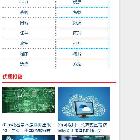
excel
(573)
都是
(566)
系统
(495)
备案
(491)
网站
(461)
数据
(439)
保存
(438)
区别
(430)
软件
(419)
打开
(415)
程序
(387)
域名
(379)
选择
(333)
方法
(332)
优质投稿
(0)us域名是不是刚刚出来
(0)可以用什么方式直接访
的，怎么一个字的都没有
问网页A域名BIP地址？
人注册阿？