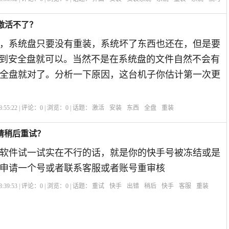
是激活不了？
，系统盘只要没有重装，系统坏了东西也还在，但是要
动到安全盘就可以。当然不是在系统盘的文件自然不会有
全盘就对了。分析一下原因，这台机子你估计第一次更
:55:22 | 评论：
0
| 浏览：
0
| 话题：
激活
安装
东西
全盘
重装
请稍后重试？
软件试一试实在不行的话，就是你的快手号被冻结或是
申请一个号或者联系客服或者账号重审核
:39:53 | 评论：
0
| 浏览：
0
| 话题：
重试
快手
出错
稍后
快手
客服
重装