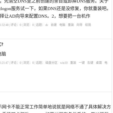
前，先清空DNS里之前创建的条目或卸掉DNS服务。关于
tlogon服务试一下，如果DNS还是没修复，你就重装吧。
择让AD向导来配置DNS。2，想要把一台机作
:32:48 | 评论：
0
| 浏览：
0
| 话题：
dc
自建
电脑
重装
向导
给我
区？
电脑
:21:47 | 评论：
0
| 浏览：
0
| 话题：
磁盘分区
win10
重装
一键
右键
桌面
电
示网卡不能正常工作简单地说就是网络不通了具体解决方