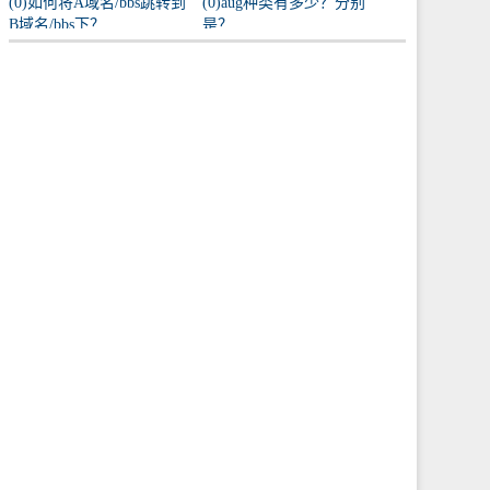
(0)如何将A域名/bbs跳转到
(0)aug种类有多少？分别
B域名/bbs下？
是？