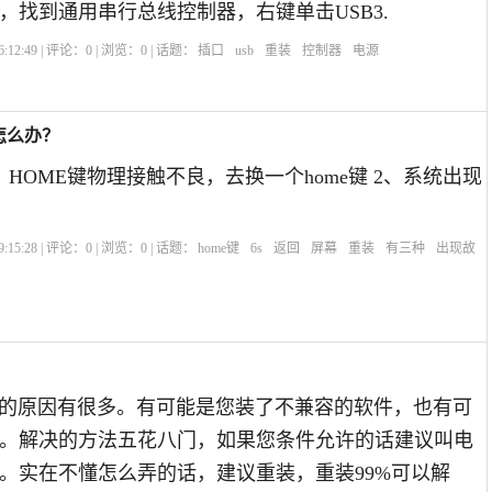
，找到通用串行总线控制器，右键单击USB3.
:12:49 | 评论：
0
| 浏览：
0
| 话题：
插口
usb
重装
控制器
电源
怎么办？
HOME键物理接触不良，去换一个home键 2、系统出现
。
:15:28 | 评论：
0
| 浏览：
0
| 话题：
home键
6s
返回
屏幕
重装
有三种
出现故
.exe崩溃的原因有很多。有可能是您装了不兼容的软件，也有可
。解决的方法五花八门，如果您条件允许的话建议叫电
。实在不懂怎么弄的话，建议重装，重装99%可以解