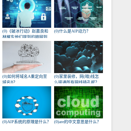
(0)《破冰行动》赵嘉良和
(0)什么是AIP动力？
林耀东他们提到的暗网到
底是什么？
(0)如何将域名A重定向至
(0)家里装修，网(暗)线怎
域名B？
么接通所有网线插孔呢？
(0)AIP系统的原理是什么？
(0)are的中文意思是什么？