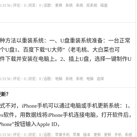
:33:56 | 评论：
0
| 浏览：
0
| 话题：
更换
系统
系统
双系统
磁盘
种方法以重装系统：一、U盘重装系统准备：一台正常
个U盘1、百度下载“U大师”（老毛桃、大白菜也可
件下载并安装在电脑上。2、插上U盘，选择一键制作U
:33:56 | 评论：
0
| 浏览：
0
| 话题：
电脑
系统
系统
电脑
选择
更新？
式不对，iPhone手机可以通过电脑或手机更新系统：1、
nes软件，用数据线将iPhone手机连接电脑，打开软件后，
one”按钮输入Apple ID，
:33:50 | 评论：
0
| 浏览：
0
| 话题：
苹果手机
苹果
版本
更新
更新
手机
系统