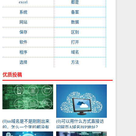
excel
(573)
都是
(566)
系统
(495)
备案
(491)
网站
(461)
数据
(439)
保存
(438)
区别
(430)
软件
(419)
打开
(415)
程序
(387)
域名
(379)
选择
(333)
方法
(332)
优质投稿
(0)us域名是不是刚刚出来
(0)可以用什么方式直接访
的，怎么一个字的都没有
问网页A域名BIP地址？
人注册阿？