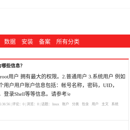
数据
安装
备案
所有分类
含哪些信息？
root用户 拥有最大的权限。2.普通用户 3.系统用户 例如
e这个用户用户账户信息包括：帐号名称，密码，UID，
，登录Shell等等信息。请参考/e
:36:56 | 评论：
0
| 浏览：
0
| 话题：
linux
账户
分类
包含
用户
主文
系统