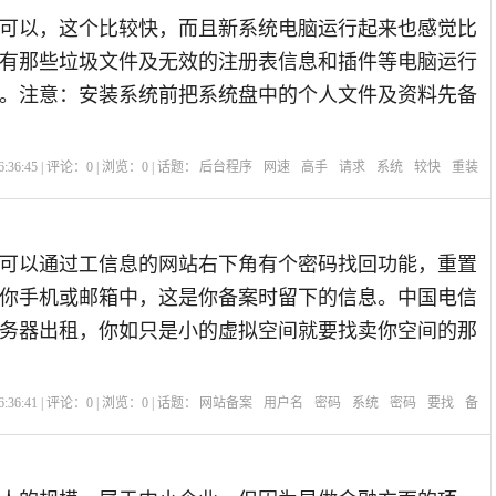
可以，这个比较快，而且新系统电脑运行起来也感觉比
有那些垃圾文件及无效的注册表信息和插件等电脑运行
。注意：安装系统前把系统盘中的个人文件及资料先备
:36:45 | 评论：
0
| 浏览：
0
| 话题：
后台程序
网速
高手
请求
系统
较快
重装
可以通过工信息的网站右下角有个密码找回功能，重置
你手机或邮箱中，这是你备案时留下的信息。中国电信
务器出租，你如只是小的虚拟空间就要找卖你空间的那
:36:41 | 评论：
0
| 浏览：
0
| 话题：
网站备案
用户名
密码
系统
密码
要找
备