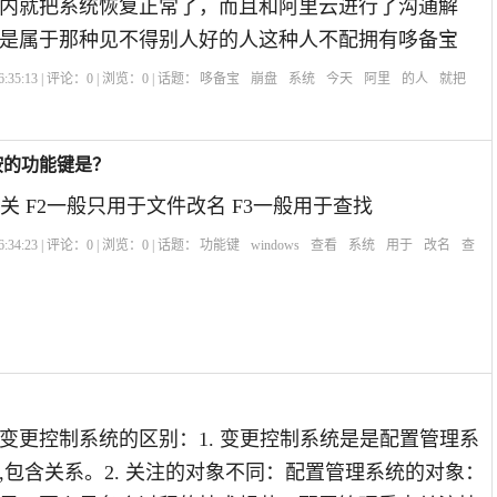
钟内就把系统恢复正常了，而且和阿里云进行了沟通解
是属于那种见不得别人好的人这种人不配拥有哆备宝
:35:13 | 评论：
0
| 浏览：
0
| 话题：
哆备宝
崩盘
系统
今天
阿里
的人
就把
按的功能键是？
关 F2一般只用于文件改名 F3一般用于查找
:34:23 | 评论：
0
| 浏览：
0
| 话题：
功能键
windows
查看
系统
用于
改名
查
变更控制系统的区别：1. 变更控制系统是是配置管理系
,包含关系。2. 关注的对象不同：配置管理系统的对象：