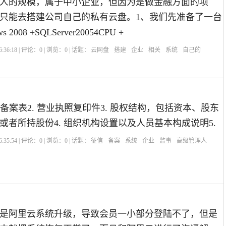
0人的规模，属于中小企业，但因为是做金融方面的项
只能去搭建公司自己的私有云盘。1、我们先准备了一台
2008 +SQLServer20054CPU +
:36:18 | 评论：
0
| 浏览：
0
| 话题：
云网盘
搭建
企业
相关
系统
自己的
构备案表2. 营业执照复印件3. 股权结构，包括资本、股东
或者所持股份4. 组织机构设置以及人员基本构成说明5.
:35:54 | 评论：
0
| 浏览：
0
| 话题：
征信
备案
系统
企业
监事
高级管理人
是阿里云系统升级，导致会员一小部分登陆不了，但是