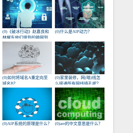
(0)《破冰行动》赵嘉良和
(0)什么是AIP动力？
林耀东他们提到的暗网到
底是什么？
(0)如何将域名A重定向至
(0)家里装修，网(暗)线怎
域名B？
么接通所有网线插孔呢？
(0)AIP系统的原理是什么？
(0)are的中文意思是什么？