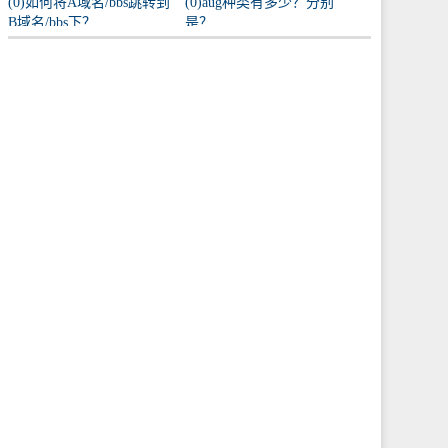
(0)如何将A域名/bbs跳转到
(0)aug种类有多少？分别
B域名/bbs下？
是？