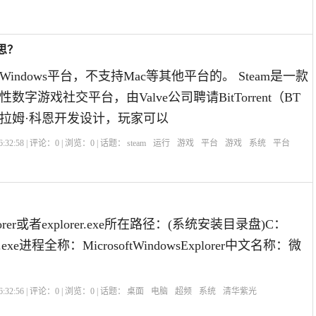
思？
indows平台，不支持Mac等其他平台的。 Steam是一款
字游戏社交平台，由Valve公司聘请BitTorrent（BT
拉姆·科恩开发设计，玩家可以
:32:58 | 评论：
0
| 浏览：
0
| 话题：
steam
运行
游戏
平台
游戏
系统
平台
rer或者explorer.exe所在路径：(系统安装目录盘)C：
rer.exe进程全称：MicrosoftWindowsExplorer中文名称：微
:32:56 | 评论：
0
| 浏览：
0
| 话题：
桌面
电脑
超频
系统
清华紫光