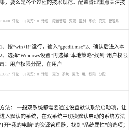
果，要么是各个过程的技术规范。配置管理重点关注技
:34:00 | 评论：
0
| 浏览：
0
| 话题：
配置管理
变更
区别
系统
变更
管理系
按“win+R”运行，输入“gpedit.msc”2、确认后进入本
、选择“Windows设置”再选择“本地策略”找到“用户权限
点击：用户权限分配，在用户
:33:57 | 评论：
0
| 浏览：
0
| 话题：
更改
系统
更改
用户权限
分配
方法： 一般双系统都需要通过设置默认系统启动项，让
进入默认的系统，在双系统中切换默认启动的系统方法
先打开“我的电脑”的资源管理器，找到“系统属性”的选项；