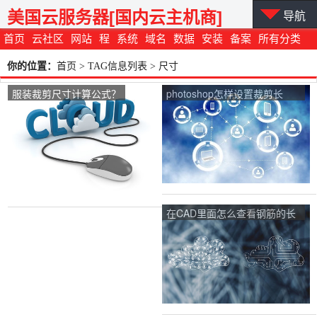
美国云服务器[国内云主机商]
导航
首页
云社区
网站
程
系统
域名
数据
安装
备案
所有分类
你的位置：
首页
> TAG信息列表 > 尺寸
服装裁剪尺寸计算公式？
photoshop怎样设置裁剪长
宽？
在CAD里面怎么查看钢筋的长
度？