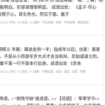
喻 成语发音： bù yán ér yù 成语释疑： 喻：了解，明
能明白。形容道理很明显。 成语出处： 《孟子·尽心
智根于心，其生色也，然见于面。盎于
:43:17 | 评论：
0
| 浏览：
0
| 话题：
不言而喻
成语
不言而喻
老残游记
ū jiā成语释义 半路：路途走到一半；指成年以后；出家：离家
。不是从小而是年岁大点才去当和尚、尼姑或道士的。
着干某一行不是本行出身。成语出处 《京本
:42:31 | 评论：
0
| 浏览：
0
| 话题：
半路出家
出处
成语
出家
半路
用语，r “抱残守缺”是成语。r r 【词语】：莘莘学子r r