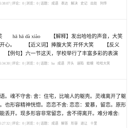
:38:07 | 评论：
0
| 浏览：
0
| 话题：
成语
表达
解决
史记
出处
列传
hā hā dà xiào 【解释】发出哈哈的声音，大笑
常开心。 【近义词】捧腹大笑 开怀大笑 【反义
 【例句】六一节这天，学校举行了丰富多彩的表演
:34:30 | 评论：
0
| 浏览：
0
| 话题：
ha
成语
开头
诬陷
蛤蟆
哈哈大笑
语。魂不守舍: 舍：住宅，比喻人的躯壳。灵魂离开了躯
。也形容精神恍惚。恋恋不舍: 恋恋：爱慕，留恋。原形
能丢开。现多形容非常留恋，舍不得离开。难分难舍:
:27:32 | 评论：
0
| 浏览：
0
| 话题：
成语
解答
形容
退让
十里