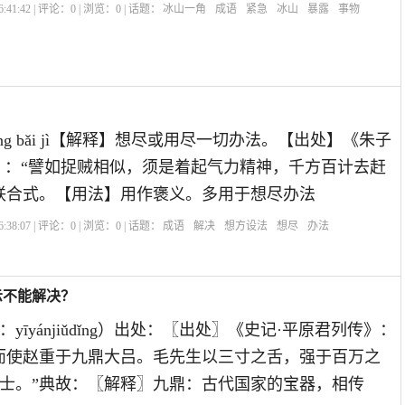
:41:42 | 评论：
0
| 浏览：
0
| 话题：
冰山一角
成语
紧急
冰山
暴露
事物
fāng bǎi jì【解释】想尽或用尽一切办法。【出处】《朱子
》：“譬如捉贼相似，须是着起气力精神，千方百计去赶
联合式。【用法】用作褒义。多用于想尽办法
:38:07 | 评论：
0
| 浏览：
0
| 话题：
成语
解决
想方设法
想尽
办法
示不能解决？
yīyánjiǔdǐng）出处：〖出处〗《史记·平原君列传》：
而使赵重于九鼎大吕。毛先生以三寸之舌，强于百万之
士。”典故：〖解释〗九鼎：古代国家的宝器，相传