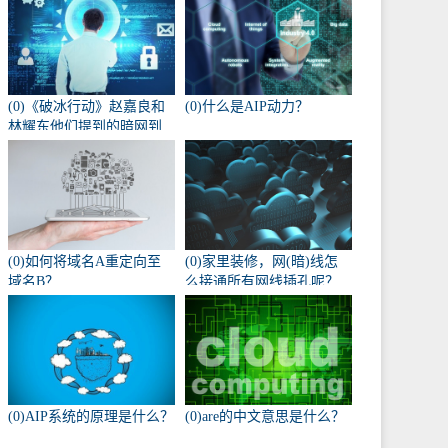
(0)《破冰行动》赵嘉良和
(0)什么是AIP动力？
林耀东他们提到的暗网到
底是什么？
(0)如何将域名A重定向至
(0)家里装修，网(暗)线怎
域名B？
么接通所有网线插孔呢？
(0)AIP系统的原理是什么？
(0)are的中文意思是什么？