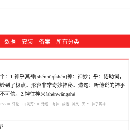
数据
安装
备案
所有分类
1.神乎其神[shénhūqíshén]神：神妙；乎：语助词，
妙到了极点。形容非常奇妙神秘。造句：听他说的神乎
信。2.神往神来[shénwǎngshé
:56:10 | 评论：
0
| 浏览：
0
| 话题：
有神
成语
神灵
天上
神乎其神
出？