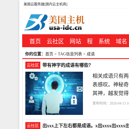
美国云服务器[国内云主机商]
首页
云社区
网站
程
系统
域名
你的位置：
首页
> TAG信息列表 > 成语
带有神字的成语有哪些？
云社区
相关成语只有两个：
表感叹。神秘奇
其神，越发觉得不可
发布时间：2020-04-15 16
出xxx上下左右都是成语。x出xxxx出xxxx
云社区