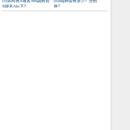
(0)如何将A域名/bbs跳转到
(0)aug种类有多少？分别
B域名/bbs下？
是？