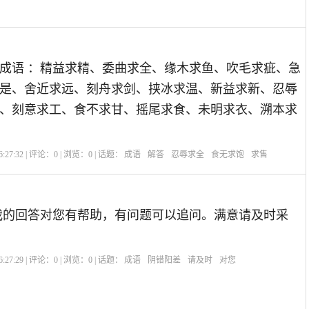
成语 ：精益求精、委曲求全、缘木求鱼、吹毛求疵、急
是、舍近求远、刻舟求剑、挟冰求温、新益求新、忍辱
、刻意求工、食不求甘、摇尾求食、未明求衣、溯本求
:27:32 | 评论：
0
| 浏览：
0
| 话题：
成语
解答
忍辱求全
食无求饱
求售
我的回答对您有帮助，有问题可以追问。满意请及时采
:27:29 | 评论：
0
| 浏览：
0
| 话题：
成语
阴错阳差
请及时
对您