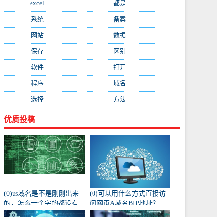
excel
(573)
都是
(566)
系统
(495)
备案
(491)
网站
(461)
数据
(439)
保存
(438)
区别
(430)
软件
(419)
打开
(415)
程序
(387)
域名
(379)
选择
(333)
方法
(332)
优质投稿
(0)us域名是不是刚刚出来
(0)可以用什么方式直接访
的，怎么一个字的都没有
问网页A域名BIP地址？
人注册阿？