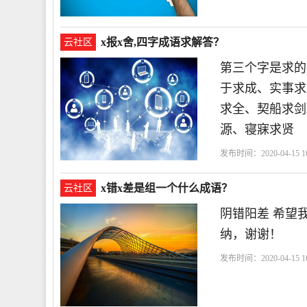
x报x舍,四字成语求解答？
云社区
第三个字是求的
于求成、实事求
求全、契船求剑
源、寝寐求贤
发布时间：2020-04-15 16
x错x差是组一个什么成语？
云社区
阴错阳差 希望
纳，谢谢！
发布时间：2020-04-15 16