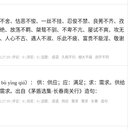
不舍、怙恶不悛、一丝不挂、忍俊不禁、良莠不齐、孜
绝、放荡不羁、桀骜不驯、不卑不亢、屡试不爽、攻无
、人心不古、遇人不淑、乐此不疲、富贵不能淫、敬谢
:27:29 | 评论：
0
| 浏览：
0
| 话题：
成语
久假不归
细大不捐
迥乎不同
 bù yìng qiú）： 供：供应；应：满足；求：需求。供给
需求。出自《茅盾选集·长春南关行》造句：
:27:19 | 评论：
0
| 浏览：
0
| 话题：
成语
供应
需求
需求
长春
造句