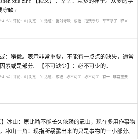
 shēn xué zǐr r 【释义】：莘莘：众多的样子。众多的学
残守缺 r
:41:58 | 评论：
0
| 浏览：
0
| 话题：
抱残守缺
成语
抱残守缺
莘莘学子
释义
或：稍微。表示非常重要，不能有一点点的缺失，通常
因素或是部分。【不可缺少】：必不可少的。
:41:42 | 评论：
0
| 浏览：
0
| 话题：
成语
必不可少
必不可少
有一
非常重要
义】冰山：原比喻不能长久依赖的靠山，现在多用作事物
。冰山一角：现指所暴露出来的只是事物的一小部分。