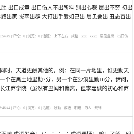
胜 出口成章 出口伤人不出所料 别出心裁 层出不穷 初出
半路出家 拔萃出群 大打出手爱如己出 层见叠出 丑态百出
:54:49 | 评论：
0
| 浏览：
0
| 话题：
上下左右
成语
xxx
xxxx
层见叠出
出口伤
同时，天道更酬其他的。例：在同一片地里，谁更勤天
一个在黑土地里勤7分，另一个在沙漠里勤10分，请问，
长江商学院（虽然有丑闻和偏离，但李嘉诚的初心和商
:46:44 | 评论：
0
| 浏览：
0
| 话题：
酬勤
成语
明道
的人
规律