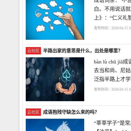
成语词条： 不言而
白。不用说话就
上》：“仁义礼
发布时间：2020-04-15 16
半路出家的意思是什么，出处是哪里？
云社区
bàn lù ch
去当和尚、尼姑
泛指半路上才学
发布时间：2020-04-15 16
成语抱残守缺怎么来的吗？
云社区
“莘莘学子”是常