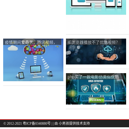
疫情期间爱奇艺，腾讯视频，
IE浏览器播放不了优酷视频？
优酷视频，为什么不能免广
告，免会员呢？
php买了一款电影仿类似优酷
的那种源码的授权，但有域名
限制，怎么去除？
© 2012-2021 粤ICP备0340880号 |
| 由
小男孩
提供技术支持