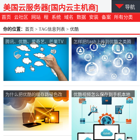
美国云服务器[国内云主机商]
导航
首页
云社区
网站
程
系统
域名
数据
安装
备案
所有分类
你的位置：
首页
> TAG信息列表 > 优酷
腾讯、优酷、爱奇艺、芒果TV
怎样把f|ash上传到优酷之类腾
等视频播放网站各有什么优势
讯认可的网站获得一个地址？
和缺陷？
为什么把优酷的缓存路径色改
优酷视频怎么保存到手机本地
成SD卡。缓存视频的时候就显
视频？
示，检测不到SD卡。然而我的
手机里面有SD卡？