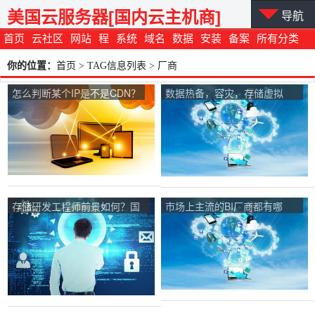
美国云服务器[国内云主机商]
导航
首页
云社区
网站
程
系统
域名
数据
安装
备案
所有分类
你的位置：
首页
> TAG信息列表 > 厂商
怎么判断某个IP是不是CDN？
数据热备，容灾，存储虚拟
化。都是用的什么产品？
存储研发工程师前景如何？国
市场上主流的BI厂商都有哪
内口碑较好的存储厂商有哪
些？
些？