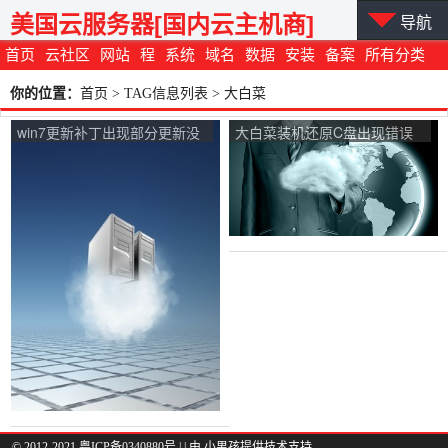
美国云服务器[国内云主机商]
导航
首页
云社区
网站
程
系统
域名
数据
安装
备案
所有分类
你的位置：
首页
> TAG信息列表 > 大白菜
win7更新补丁出现部分更新没
大白菜装机还原C盘出现错误
有安装？
代码这是什么原因？
© 2012-2021 粤ICP备0340880号 |
| 由
小男孩
提供技术支持