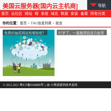
美国云服务器[国内云主机商]
导航
首页
云社区
网站
程
系统
域名
数据
安装
备案
所有分类
你的位置：
首页
> TAG信息列表 > 就去
免费的抽奖网站有哪些呢？
37岁了，一直跑项目且只会项
目文职的工作，万一失业了该
做什么？
© 2012-2021 粤ICP备0340880号 |
| 由
小男孩
提供技术支持