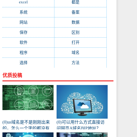
excel
(573)
都是
(566)
系统
(495)
备案
(491)
网站
(461)
数据
(439)
保存
(438)
区别
(430)
软件
(419)
打开
(415)
程序
(387)
域名
(379)
选择
(333)
方法
(332)
优质投稿
(0)us域名是不是刚刚出来
(0)可以用什么方式直接访
的，怎么一个字的都没有
问网页A域名BIP地址？
人注册阿？