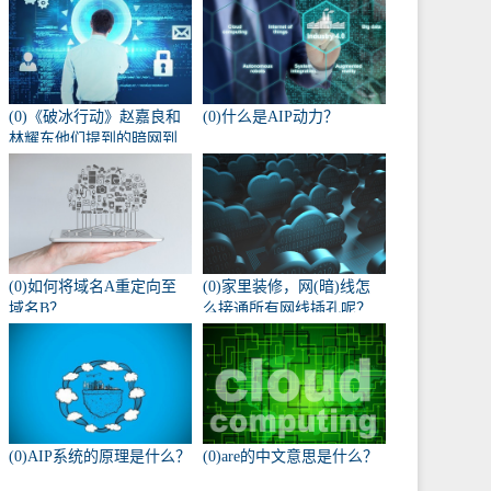
(0)《破冰行动》赵嘉良和
(0)什么是AIP动力？
林耀东他们提到的暗网到
底是什么？
(0)如何将域名A重定向至
(0)家里装修，网(暗)线怎
域名B？
么接通所有网线插孔呢？
(0)AIP系统的原理是什么？
(0)are的中文意思是什么？