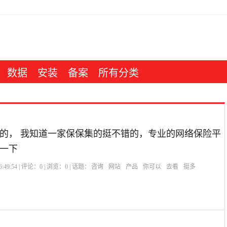
数据
安装
备案
所有分类
的， 我知道一家保保集的挺不错的，专业的网络保险平
一下
:49:54 | 评论：
0
| 浏览：
0
| 话题：
咨询
网站
产品
你可以
去看
挺多