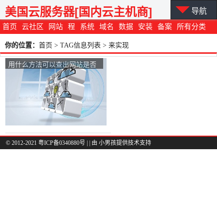
美国云服务器[国内云主机商]
导航
首页
云社区
网站
程
系统
域名
数据
安装
备案
所有分类
你的位置：
首页
> TAG信息列表 > 来实现
用什么方法可以查出网站是否
使用了CDN？
© 2012-2021 粤ICP备0340880号 |
| 由
小男孩
提供技术支持