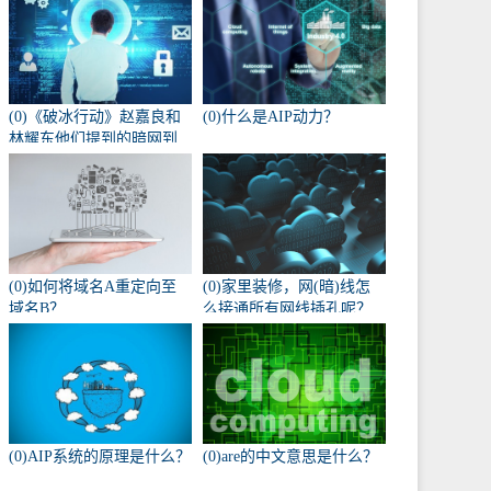
(0)《破冰行动》赵嘉良和
(0)什么是AIP动力？
林耀东他们提到的暗网到
底是什么？
(0)如何将域名A重定向至
(0)家里装修，网(暗)线怎
域名B？
么接通所有网线插孔呢？
(0)AIP系统的原理是什么？
(0)are的中文意思是什么？