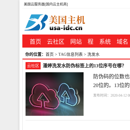
美国云服务器[国内云主机商]
首页
云社区
网站
程
系统
域名
你的位置：
首页
> TAG信息列表 > 洗发水
潘婷洗发水防伪标签上的13位序号在哪？
云社区
防伪码的位数也
20位的。13
发布时间：2020-04-12 08
水