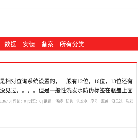
数据
安装
备案
所有分类
是相对查询系统设置的，一般有12位，16位，18位还有
位的没见过。。。。但是一般性洗发水防伪标签在瓶盖上面
:36:40 | 评论：
0
| 浏览：
0
| 话题：
潘婷
防伪
洗发水
序号
瓶盖
没见过
洗发