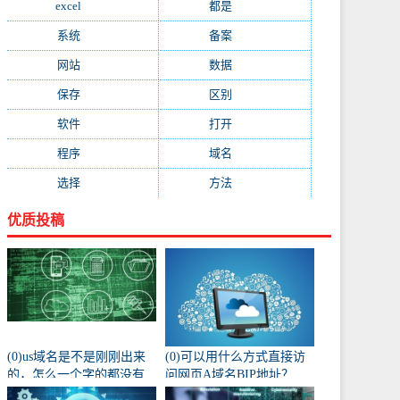
excel
(573)
都是
(566)
系统
(495)
备案
(491)
网站
(461)
数据
(439)
保存
(438)
区别
(430)
软件
(419)
打开
(415)
程序
(387)
域名
(379)
选择
(333)
方法
(332)
优质投稿
(0)us域名是不是刚刚出来
(0)可以用什么方式直接访
的，怎么一个字的都没有
问网页A域名BIP地址？
人注册阿？