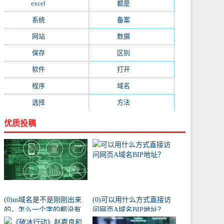
excel
(573)
都是
(566)
系统
(495)
备案
(491)
网站
(461)
数据
(439)
保存
(438)
区别
(430)
软件
(419)
打开
(415)
程序
(387)
域名
(379)
选择
(333)
方法
(332)
优质投稿
(0)us域名是不是刚刚出来
(0)可以用什么方式直接访
的，怎么一个字的都没有
问网页A域名BIP地址？
人注册阿？