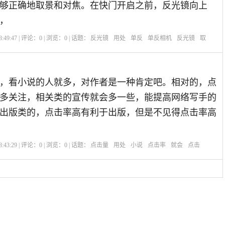
够正确地取景和对焦。在快门开启之前，反光镜向上
，
:49:47 | 评论：
0
| 浏览：
0
| 话题：
反光镜
用处
单反
单反相机
反光镜
取
，看小说的人就多，对作者是一种肯定吧。相对的，点
多关注，相关类的宣传就会多一些，能提高网络写手的
出版类的，点击率高有利于出版，但是不见得点击率高
:43:29 | 评论：
0
| 浏览：
0
| 话题：
点击量
用处
小说
点击率
就会
点击