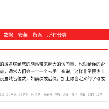
数据
安装
备案
所有分类
的域名够给您的网站带来超大的访问量、也就给你的企
益，通常人们会一个一个去手工查询，这样非常慢也非
设置域名位数，如前缀或后缀，加上你自定义的字母或
:48:16 | 评论：
0
| 浏览：
0
| 话题：
采集器
域名
用处
批量
域名
您的
给你
？