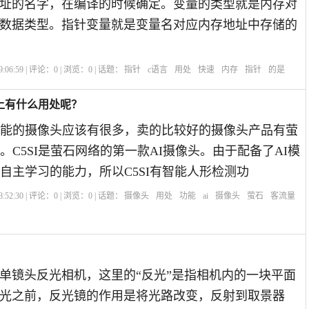
址的名字，在编译的时候确定。变量的类型就是内存对
数据类型。指针变量就是变量名对应内存地址中存储的
:06:59 | 评论：
0
| 浏览：
0
| 话题：
指针
c语言
用处
快速
内存
指针
的是
上有什么用处呢？
功能的摄像头应该有很多，卖的比较好的摄像头产品有萤
头。C5SI是萤石网络的第一款AI摄像头。由于配备了AI模
了自主学习的能力，所以C5SI有智能人形检测功
:52:30 | 评论：
0
| 浏览：
0
| 话题：
摄像头
用处
功能
ai
摄像头
萤石
客流量
单镜头反光相机，这里的“反光”是指相机内的一块平面
光之前，反光镜的作用是将光路改变，反射到取景器