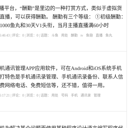
直播平台，“酬勤”是里边的一种打赏方式，类似于虚拟货
直播，可以获得酬勤。 酬勤有三个等级： ①初级酬勤：
1000鱼丸和30天V1头衔，当月主播直播满60小时
:46:43 | 评论：
0
| 浏览：
0
| 话题：
斗鱼
用处
酬勤
tv
鱼翅
直播
鱼丸
通讯管理APP应用软件，可在Android和iOS系统手机
打特色是手机通讯录管理、手机通讯录备份、联系人信
费网络电话、免费短信等，还不错，值得一用。
:17:21 | 评论：
0
| 浏览：
0
| 话题：
用处
号码
手机
通讯录
管理