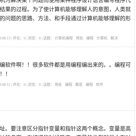
机为解决某个问题而使用某种程序设计语言编写程序代
结果的过程。为了使计算机能够理解人的意图，人类就
的问题的思路、方法、和手段通过计算机能够理解的形
:08:13 | 评论：
0
| 浏览：
0
| 话题：
计算机编程
用处
编程
计算机
解决
编软件啊！！很多软件都是用编程编出来的。。编程可
！！
:08:12 | 评论：
0
| 浏览：
0
| 话题：
用处
编程
都是
编程
软件
址。要注意区分指针变量和指针这两个概念。变量是高