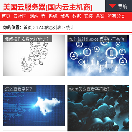
美国云服务器[国内云主机商]
导航
首页
云社区
网站
程
系统
域名
数据
安装
备案
所有分类
你的位置：
首页
> TAG信息列表 > 统计
倒闸操作次数怎样统计？
如何统计出excel表中小于某值
的数据？
怎么查看字符？
word怎么查看字符数？