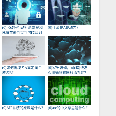
(0)《破冰行动》赵嘉良和
(0)什么是AIP动力？
林耀东他们提到的暗网到
底是什么？
(0)如何将域名A重定向至
(0)家里装修，网(暗)线怎
域名B？
么接通所有网线插孔呢？
(0)AIP系统的原理是什么？
(0)are的中文意思是什么？