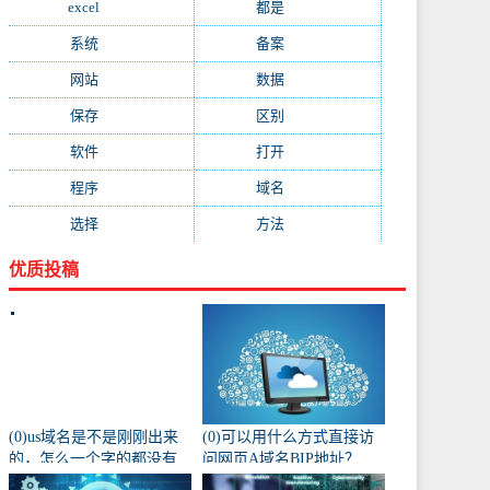
excel
(573)
都是
(566)
系统
(495)
备案
(491)
网站
(461)
数据
(439)
保存
(438)
区别
(430)
软件
(419)
打开
(415)
程序
(387)
域名
(379)
选择
(333)
方法
(332)
优质投稿
(0)us域名是不是刚刚出来
(0)可以用什么方式直接访
的，怎么一个字的都没有
问网页A域名BIP地址？
人注册阿？