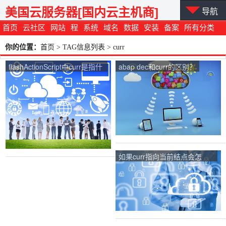
美国云服务器[国内云主机商]
导航
首页
云社区
网站
程
系统
域名
数据
安装
备案
所有分类
你的位置：
首页
> TAG信息列表 > curr
flashActionScript中curr是指什
abap dec和curr的区别？
么意思？
如果curr指向当前结点会怎
样？