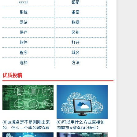
excel
(573)
都是
(566)
系统
(495)
备案
(491)
网站
(461)
数据
(439)
保存
(438)
区别
(430)
软件
(419)
打开
(415)
程序
(387)
域名
(379)
选择
(333)
方法
(332)
优质投稿
(0)us域名是不是刚刚出来
(0)可以用什么方式直接访
的，怎么一个字的都没有
问网页A域名BIP地址？
人注册阿？