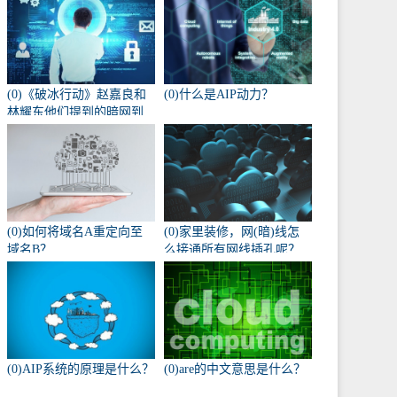
(0)《破冰行动》赵嘉良和
(0)什么是AIP动力？
林耀东他们提到的暗网到
底是什么？
(0)如何将域名A重定向至
(0)家里装修，网(暗)线怎
域名B？
么接通所有网线插孔呢？
(0)AIP系统的原理是什么？
(0)are的中文意思是什么？