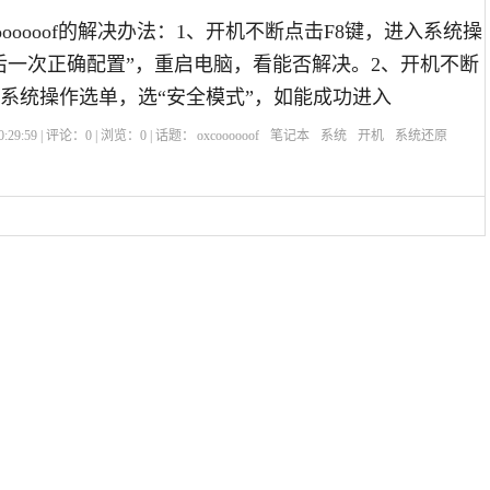
oooooof的解决办法：1、开机不断点击F8键，进入系统操
后一次正确配置”，重启电脑，看能否解决。2、开机不断
入系统操作选单，选“安全模式”，如能成功进入
:29:59 | 评论：
0
| 浏览：
0
| 话题：
oxcoooooof
笔记本
系统
开机
系统还原