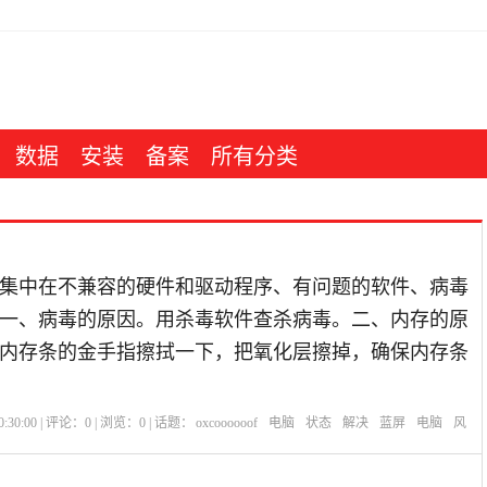
数据
安装
备案
所有分类
集中在不兼容的硬件和驱动程序、有问题的软件、病毒
一、病毒的原因。用杀毒软件查杀病毒。二、内存的原
内存条的金手指擦拭一下，把氧化层擦掉，确保内存条
:30:00 | 评论：
0
| 浏览：
0
| 话题：
oxcoooooof
电脑
状态
解决
蓝屏
电脑
风