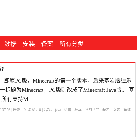
数据
安装
备案
所有分类
版？
E，即原PC版，Minecraft的第一个版本，后来基岩版独乐
为Minecraft，PC版则改成了Minecraft Java版。 基
，所有支持M
:37:58 | 评论：
0
| 浏览：
0
| 话题：
java
科普
版本
我的世界
基岩
安装
简称