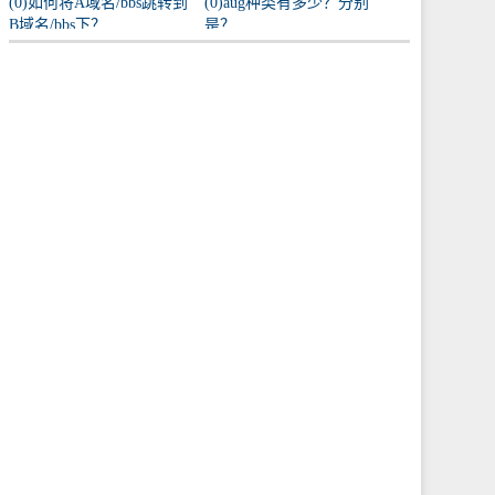
(0)如何将A域名/bbs跳转到
(0)aug种类有多少？分别
B域名/bbs下？
是？