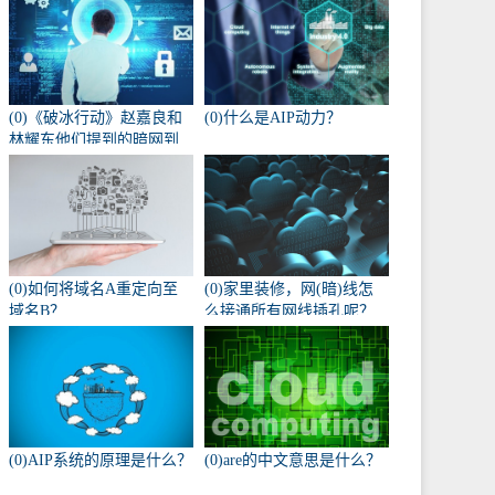
(0)《破冰行动》赵嘉良和
(0)什么是AIP动力？
林耀东他们提到的暗网到
底是什么？
(0)如何将域名A重定向至
(0)家里装修，网(暗)线怎
域名B？
么接通所有网线插孔呢？
(0)AIP系统的原理是什么？
(0)are的中文意思是什么？