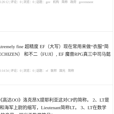
:26:12 | 评论：
0
| 浏览：
0
| 话题：
gov
机构
简称
政府
govrenment
面 extremely fine 超精度 EF（大写）现在常用来做“衣服”简
ECHIZEN） 和不二（FUJI）, EF 魔兽RPG真三中司马懿
:14:54 | 评论：
0
| 浏览：
0
| 话题：
ef
联邦
国光
简称
《高达OO》洛克昂X提耶利亚这对CP的简称。 2、LT是
军上尉的缩写，Lieutenant简称LT。 3、LT在数学