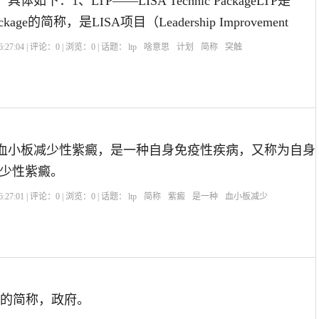
体如下：1、LTP——LISA Technic PackageLTP是
 Package的简称，是LISA项目（Leadership Improvement
:27:04 | 评论：
0
| 浏览：
0
| 话题：
ltp
啥意思
计划
简称
突触
发性血小板减少性紫癜，是一种自身免疫性疾病，又称为自身
少性紫癜。
:27:01 | 评论：
0
| 浏览：
0
| 话题：
ltp
简称
紫癜
是一种
血小板减少
nt 的简称，政府。