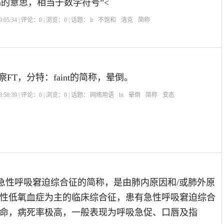
han的意思，相当于数学符号”<
:05:34 | 评论：
0
| 浏览：
0
| 话题：
lt
不饱和
洛克
简称
察FT，分特：faint的简称，晕倒。
:58:39 | 评论：
0
| 浏览：
0
| 话题：
网络用语
bt
晕倒
简称
变态
是急性呼吸窘迫综合征的简称，是由肺内原因和/或肺外原
性低氧血症为主的临床综合征，患有急性呼吸窘迫综合
命，病死率极高，一般表现为呼吸急促、口唇及指