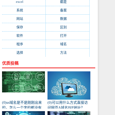
excel
(573)
都是
(566)
系统
(495)
备案
(491)
网站
(461)
数据
(439)
保存
(438)
区别
(430)
软件
(419)
打开
(415)
程序
(387)
域名
(379)
选择
(333)
方法
(332)
优质投稿
(0)us域名是不是刚刚出来
(0)可以用什么方式直接访
的，怎么一个字的都没有
问网页A域名BIP地址？
人注册阿？