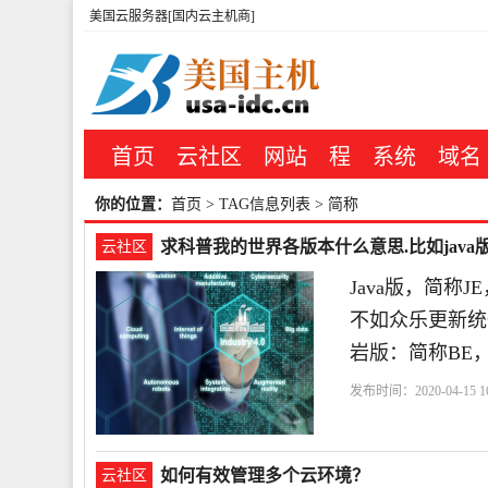
美国云服务器[国内云主机商]
首页
云社区
网站
程
系统
域名
你的位置：
首页
> TAG信息列表 > 简称
求科普我的世界各版本什么意思.比如java
云社区
Java版，简称J
不如众乐更新统一标题
岩版：简称BE
发布时间：2020-04-15 16
如何有效管理多个云环境？
云社区