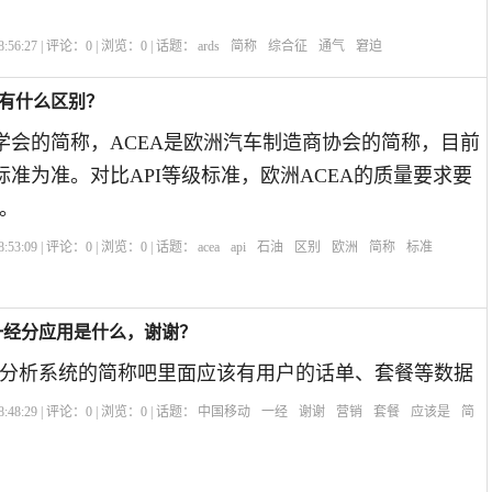
:56:27 | 评论：
0
| 浏览：
0
| 话题：
ards
简称
综合征
通气
窘迫
I有什么区别？
油学会的简称，ACEA是欧洲汽车制造商协会的简称，目前
的标准为准。对比API等级标准，欧洲ACEA的质量要求要
。
:53:09 | 评论：
0
| 浏览：
0
| 话题：
acea
api
石油
区别
欧洲
简称
标准
一经分应用是什么，谢谢？
分析系统的简称吧里面应该有用户的话单、套餐等数据
:48:29 | 评论：
0
| 浏览：
0
| 话题：
中国移动
一经
谢谢
营销
套餐
应该是
简