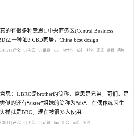
有很多种意思1.中央商务区(Central Business
BD)2.一种油3.CBD家居，China best design
:41:21 | 评论：
0
| 浏览：
0
| 话题：
cbd
为什么
城市
那么
家居
据我
简称
意思：1.BRO是brother的简称，意思是兄弟，哥们。是
似的还有“sister”姐妹的简称为“sis“。在偶像练习生
头禅就是BRO，现在被很多人使用。
:38:11 | 评论：
0
| 浏览：
0
| 话题：
bro
组合
兄弟
简称