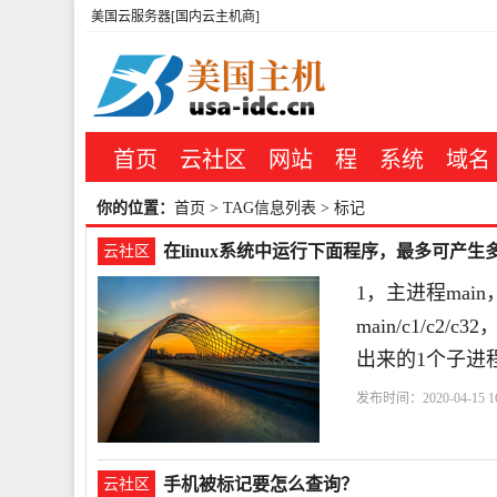
美国云服务器[国内云主机商]
首页
云社区
网站
程
系统
域名
你的位置：
首页
> TAG信息列表 > 标记
在linux系统中运行下面程序，最多可产生
云社区
1，主进程mai
main/c1/c2/
出来的1个子进程
发布时间：2020-04-15 16
手机被标记要怎么查询？
云社区