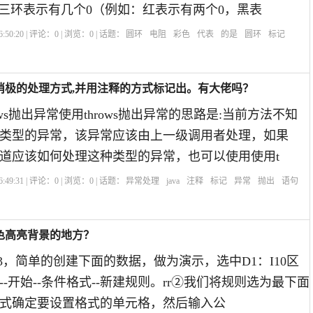
第三环表示有几个0（例如：红表示有两个0，黑表
:50:20 | 评论：
0
| 浏览：
0
| 话题：
圆环
电阻
彩色
代表
的是
圆环
标记
与消极的处理方式,并用注释的方式标记出。有大佬吗？
ows抛出异常使用throws抛出异常的思路是:当前方法不知
类型的异常，该异常应该由上一级调用者处理，如果
不知道应该如何处理这种类型的异常，也可以使用使用t
:49:31 | 评论：
0
| 浏览：
0
| 话题：
异常处理
java
注释
标记
异常
抛出
语句
色高亮背景的地方？
2013，简单的创建下面的数据，做为演示，选中D1：I10区
-开始--条件格式--新建规则。rr②我们将规则选为最下面
式确定要设置格式的单元格，然后输入公