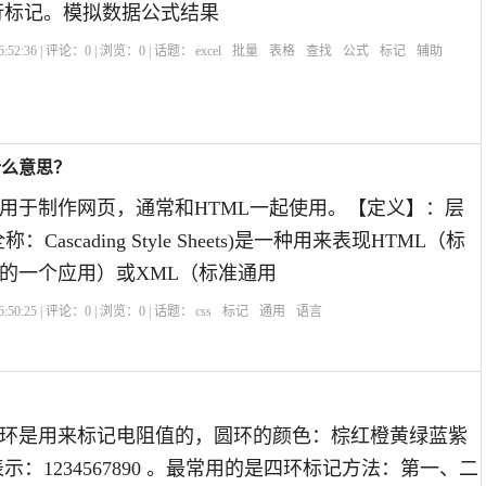
）进行标记。模拟数据公式结果
:52:36 | 评论：
0
| 浏览：
0
| 话题：
excel
批量
表格
查找
公式
标记
辅助
是什么意思？
用于制作网页，通常和HTML一起使用。【定义】：层
Cascading Style Sheets)是一种用来表现HTML（标
的一个应用）或XML（标准通用
:50:25 | 评论：
0
| 浏览：
0
| 话题：
css
标记
通用
语言
环是用来标记电阻值的，圆环的颜色：棕红橙黄绿蓝紫
示：1234567890 。最常用的是四环标记方法：第一、二