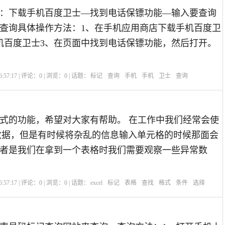
：下载手机百度卫士—找到电话保镖功能—输入要查询
查询具体操作方法：1、在手机应用商店下载手机百度卫
机百度卫士3、在页面中找到电话保镖功能，然后打开。
:57:17 | 评论：
0
| 浏览：
0
| 话题：
标记
查询
手机
手机
卫士
查询
式的功能，希望对大家有帮助。 在工作中我们经常会使
计数据，但是有时候将杂乱的信息输入单元格的时候那面会
者是我们在拿到一个表格时我们需要观察一些异常数
:57:17 | 评论：
0
| 浏览：
0
| 话题：
excel
标记
表格
查找
格式
条件
选择