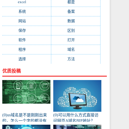
excel
(573)
都是
(566)
系统
(495)
备案
(491)
网站
(461)
数据
(439)
保存
(438)
区别
(430)
软件
(419)
打开
(415)
程序
(387)
域名
(379)
选择
(333)
方法
(332)
优质投稿
(0)us域名是不是刚刚出来
(0)可以用什么方式直接访
的，怎么一个字的都没有
问网页A域名BIP地址？
人注册阿？