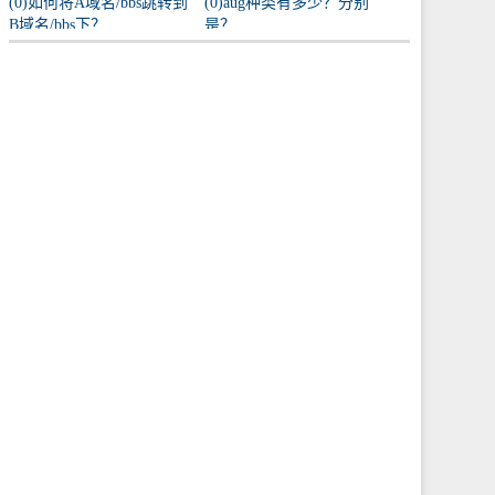
(0)如何将A域名/bbs跳转到
(0)aug种类有多少？分别
B域名/bbs下？
是？