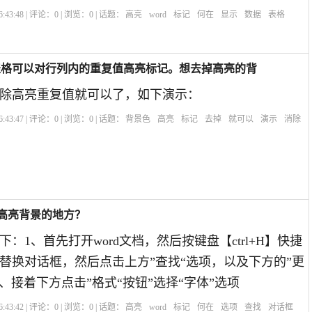
:43:48 | 评论：
0
| 浏览：
0
| 话题：
高亮
word
标记
何在
显示
数据
表格
S表格可以对行列内的重复值高亮标记。想去掉高亮的背
除高亮重复值就可以了，如下演示：
:43:47 | 评论：
0
| 浏览：
0
| 话题：
背景色
高亮
标记
去掉
就可以
演示
消除
色高亮背景的地方？
：1、首先打开word文档，然后按键盘【ctrl+H】快捷
替换对话框，然后点击上方”查找“选项，以及下方的”更
、接着下方点击”格式“按钮”选择“字体”选项
:43:42 | 评论：
0
| 浏览：
0
| 话题：
高亮
word
标记
何在
选项
查找
对话框