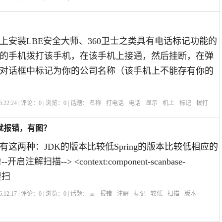
上安装LBE安全大师、360卫士之类具有电话标记功能的
的手机拨打该手机，在该手机上接通，然后挂断，在弹
对话框中标记为你的公司名称（该手机上不能存有你的
:22:24 | 评论：
0
| 浏览：
0
| 话题：
名称
打电话
电话
显示
机上
标记
拨打
就报错，有图？
这两种：JDK的版本比较低Spring的版本比较低相应的
-开启注解扫描--> <context:component-scanbase-
要扫
:12:17 | 评论：
0
| 浏览：
0
| 话题：
jar
报错
注解
标记
较低
扫描
版本