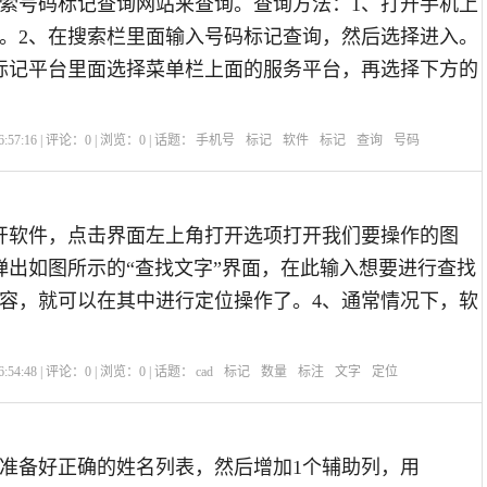
索号码标记查询网站来查询。查询方法：1、打开手机上
。2、在搜索栏里面输入号码标记查询，然后选择进入。
标记平台里面选择菜单栏上面的服务平台，再选择下方的
:57:16 | 评论：
0
| 浏览：
0
| 话题：
手机号
标记
软件
标记
查询
号码
开软件，点击界面左上角打开选项打开我们要操作的图
弹出如图所示的“查找文字”界面，在此输入想要进行查找
容，就可以在其中进行定位操作了。4、通常情况下，软
:54:48 | 评论：
0
| 浏览：
0
| 话题：
cad
标记
数量
标注
文字
定位
准备好正确的姓名列表，然后增加1个辅助列，用