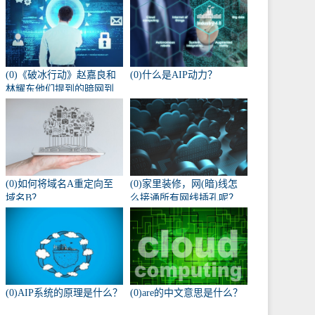
(0)《破冰行动》赵嘉良和
(0)什么是AIP动力？
林耀东他们提到的暗网到
底是什么？
(0)如何将域名A重定向至
(0)家里装修，网(暗)线怎
域名B？
么接通所有网线插孔呢？
(0)AIP系统的原理是什么？
(0)are的中文意思是什么？