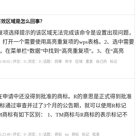
有效区域是怎么回事？
重复项选择提示的该区域无法完成该命令是设置出现问题，
、打开一个需要使用高亮重复项的wps表格。2、选中需要
，在菜单栏“数据”中找到“高亮重复项”。3、在“高亮
:36:02 | 评论：
0
| 浏览：
0
| 话题：
回事
命令
区域
重复
自己的
标记
在申请中还没得到批准的商标。R的意思是正式得到批准
标通过审查并过了3个月的公告期，就可以使用R标记
TM商标有如下区别： 1、TM商标与R商标的表示标记不
:23:49 | 评论：
0
| 浏览：
0
| 话题：
商标
tm
商标
标记
批准