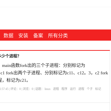
数据
安装
备案
所有分类
多少个进程？
n，main函数fork出的三个子进程：分别标记为
c32，c1 fork出两个子进程、分别标记为c11、c12。3，c2 fork
，标记为c21。
:57:45 | 评论：
0
| 浏览：
0
| 话题：
linux
进程
程序
运行
进程
个子
标记