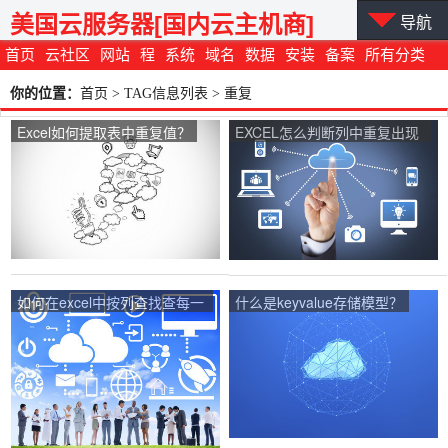
美国云服务器[国内云主机商]
导航
首页
云社区
网站
程
系统
域名
数据
安装
备案
所有分类
你的位置：
首页
> TAG信息列表 > 重复
Excel如何提取表中重复值？
EXCEL怎么判断列中重复出现
的值？
如何在excel中按列查找查每一
什么是keyvalue存储模型？
行的文本？