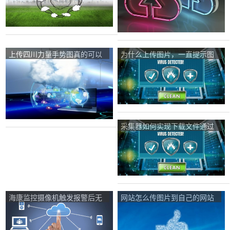
上传四川力量手势图真的可以
为什么上传图片，一直提示图
得到QB么？
片错误？
采集器如何实现下载文件通过
ftp直接上传？
海康监控摄像机触发报警后无
网站怎么传图片到自己的网站
信息上传至中心？
上？