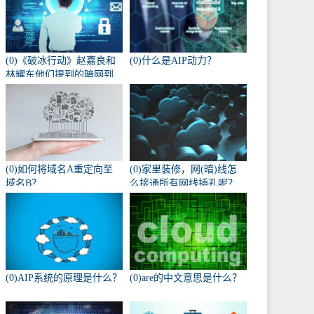
(0)《破冰行动》赵嘉良和
(0)什么是AIP动力？
林耀东他们提到的暗网到
底是什么？
(0)如何将域名A重定向至
(0)家里装修，网(暗)线怎
域名B？
么接通所有网线插孔呢？
(0)AIP系统的原理是什么？
(0)are的中文意思是什么？