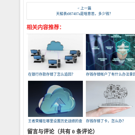
< 上一篇
天梭表t087407a是啥意思，多少钱？
相关内容推荐：
在银行存款存错了怎么追回？
存钱存错帐户了有什么办法拿
吗？
王者荣耀在哪里设置历史战绩的查
存钱存错了卡，怎么办？
询权限？
留言与评论（共有
0
条评论）