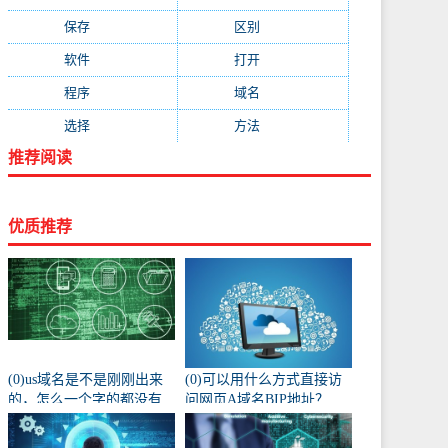
保存
(438)
区别
(430)
软件
(419)
打开
(415)
程序
(387)
域名
(379)
选择
(333)
方法
(332)
推荐阅读
优质推荐
(0)us域名是不是刚刚出来
(0)可以用什么方式直接访
的，怎么一个字的都没有
问网页A域名BIP地址？
人注册阿？