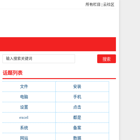
所有栏目
|
云社区
话题列表
文件
(755)
安装
(689)
电脑
(688)
手机
(674)
设置
(598)
点击
(592)
excel
(573)
都是
(566)
系统
(495)
备案
(491)
网站
(461)
数据
(439)