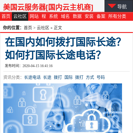
美国云服务器[国内云主机商]
导航
首页
云社区
网站
程
系统
域名
数据
安装
备案
所有分类
你的位置：
首页
>
云社区
» 正文
在国内如何拨打国际长途？
如何打国际长途电话？
发布时间：2020-04-15 16:41:16
资讯分类：
长途电话
长途
拨打
国际
拨打
方式
号码