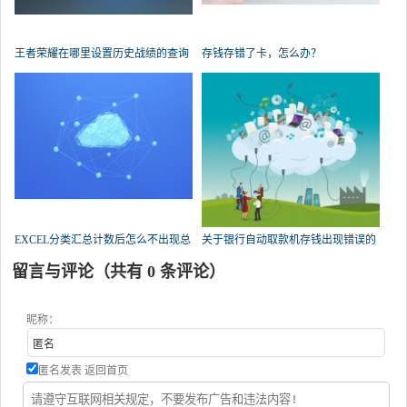
王者荣耀在哪里设置历史战绩的查询
存钱存错了卡，怎么办？
权限？
EXCEL分类汇总计数后怎么不出现总
关于银行自动取款机存钱出现错误的
数了？
问题，急！求帮忙？
留言与评论（共有
0
条评论）
昵称：
匿名发表
返回首页