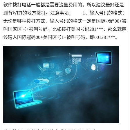
软件拨打电话一般都是需要流量费用的，所以建议最好还是
到有WIFI的地方拨打。注意事项： 1、输入号码的格式：
无论是哪种拨打方式，输入号码的格式一定是国际冠码00+被
叫国家区号+被叫号码。比如拨打美国号码281***，那么就应
该输入国际冠码00+美国区号1+被叫号码，即001281***。