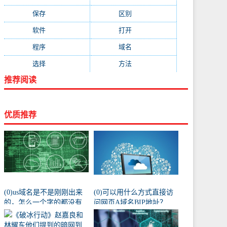
保存
(438)
区别
(430)
软件
(419)
打开
(415)
程序
(387)
域名
(379)
选择
(333)
方法
(332)
推荐阅读
优质推荐
(0)us域名是不是刚刚出来
(0)可以用什么方式直接访
的，怎么一个字的都没有
问网页A域名BIP地址？
人注册阿？