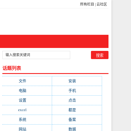
所有栏目
|
云社区
话题列表
文件
(755)
安装
(689)
电脑
(688)
手机
(674)
设置
(598)
点击
(592)
excel
(573)
都是
(566)
系统
(495)
备案
(491)
网站
(461)
数据
(439)