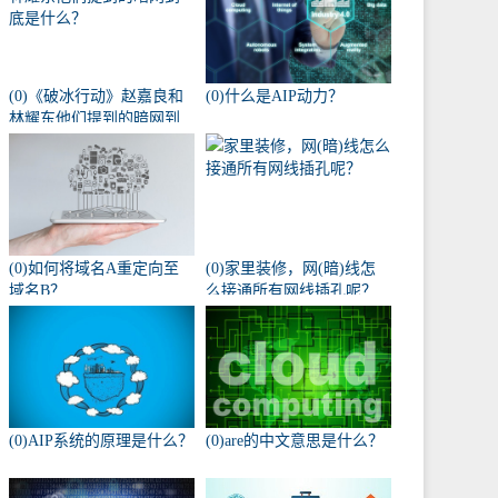
(0)《破冰行动》赵嘉良和
(0)什么是AIP动力？
林耀东他们提到的暗网到
底是什么？
(0)如何将域名A重定向至
(0)家里装修，网(暗)线怎
域名B？
么接通所有网线插孔呢？
(0)AIP系统的原理是什么？
(0)are的中文意思是什么？