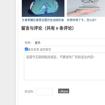
王者荣耀在哪里设置历史战绩的查
存钱存错了卡，怎么办？
询权限？
留言与评论（共有
0
条评论）
昵称：
匿名发表
返回首页
验证码：