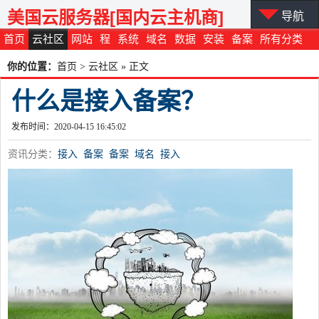
美国云服务器[国内云主机商]
导航
首页
云社区
网站
程
系统
域名
数据
安装
备案
所有分类
你的位置：
首页
>
云社区
» 正文
什么是接入备案？
发布时间：2020-04-15 16:45:02
资讯分类：
接入
备案
备案
域名
接入