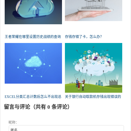
王者荣耀在哪里设置历史战绩的查询
存钱存错了卡，怎么办？
权限？
EXCEL分类汇总计数后怎么不出现总
关于银行自动取款机存钱出现错误的
数了？
问题，急！求帮忙？
留言与评论（共有
0
条评论）
昵称：