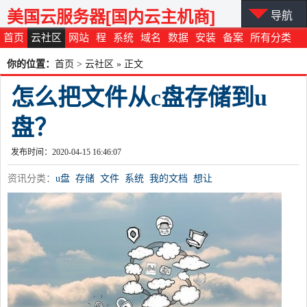
美国云服务器[国内云主机商]
导航
首页
云社区
网站
程
系统
域名
数据
安装
备案
所有分类
你的位置：
首页
>
云社区
» 正文
怎么把文件从c盘存储到u
盘？
发布时间：2020-04-15 16:46:07
资讯分类：
u盘
存储
文件
系统
我的文档
想让