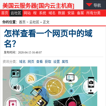
美国云服务器[国内云主机商]
导航
首页
云社区
网站
程
系统
域名
数据
安装
备案
所有分类
你的位置：
首页
>
云社区
» 正文
怎样查看一个网页中的域
名？
发布时间：2020-04-15 16:48:07
资讯分类：
域名
网页
查看
获取
设置
属性