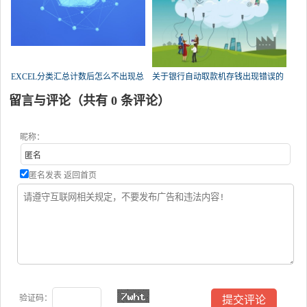
EXCEL分类汇总计数后怎么不出现总
关于银行自动取款机存钱出现错误的
数了？
问题，急！求帮忙？
留言与评论（共有
0
条评论）
昵称：
匿名发表
返回首页
验证码：