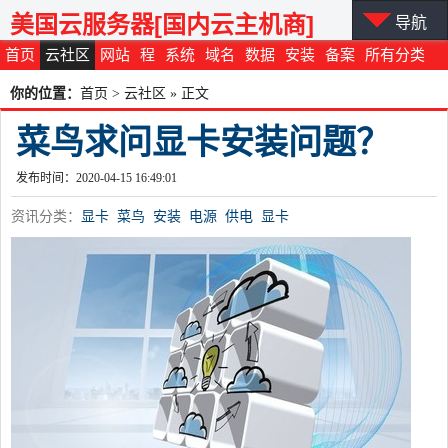
美国云服务器[国内云主机商]
导航
首页
云社区
网站
程
系统
域名
数据
安装
备案
所有分类
你的位置：
首页
>
云社区
» 正文
菜鸟求问显卡安装问题？
发布时间：2020-04-15 16:49:01
资讯分类：
显卡
菜鸟
安装
电源
供电
显卡