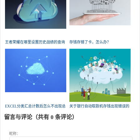
王者荣耀在哪里设置历史战绩的查询
存钱存错了卡，怎么办？
权限？
EXCEL分类汇总计数后怎么不出现总
关于银行自动取款机存钱出现错误的
数了？
问题，急！求帮忙？
留言与评论（共有
0
条评论）
昵称：