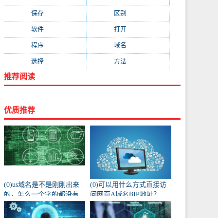
保存
(438)
区别
(430)
软件
(419)
打开
(415)
程序
(387)
域名
(379)
选择
(333)
方法
(332)
推荐阅读
优质推荐
(0)us域名是不是刚刚出来
(0)可以用什么方式直接访
的，怎么一个字的都没有
问网页A域名BIP地址？
人注册阿？