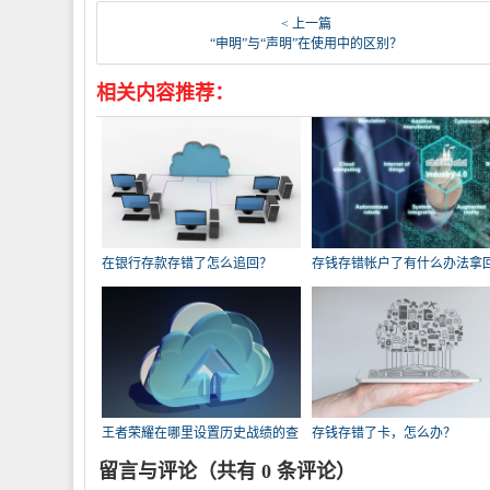
< 上一篇
“申明”与“声明”在使用中的区别？
相关内容推荐：
在银行存款存错了怎么追回？
存钱存错帐户了有什么办法拿
吗？
王者荣耀在哪里设置历史战绩的查
存钱存错了卡，怎么办？
询权限？
留言与评论（共有
0
条评论）