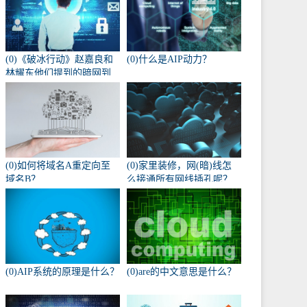
(0)《破冰行动》赵嘉良和
(0)什么是AIP动力？
林耀东他们提到的暗网到
底是什么？
(0)如何将域名A重定向至
(0)家里装修，网(暗)线怎
域名B？
么接通所有网线插孔呢？
(0)AIP系统的原理是什么？
(0)are的中文意思是什么？