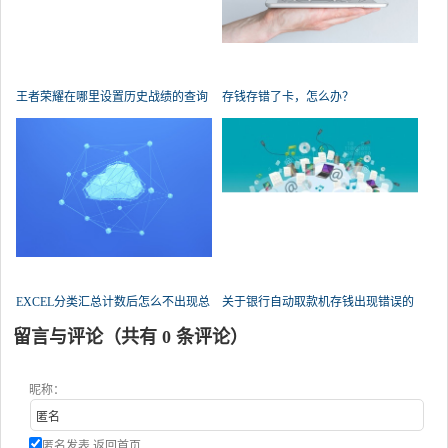
王者荣耀在哪里设置历史战绩的查询
存钱存错了卡，怎么办？
权限？
EXCEL分类汇总计数后怎么不出现总
关于银行自动取款机存钱出现错误的
数了？
问题，急！求帮忙？
留言与评论（共有
0
条评论）
昵称：
匿名发表
返回首页