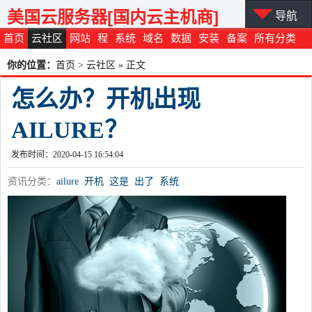
美国云服务器[国内云主机商]
导航
首页
云社区
网站
程
系统
域名
数据
安装
备案
所有分类
你的位置：
首页
>
云社区
» 正文
怎么办？开机出现
AILURE？
发布时间：2020-04-15 16:54:04
资讯分类：
ailure
开机
这是
出了
系统