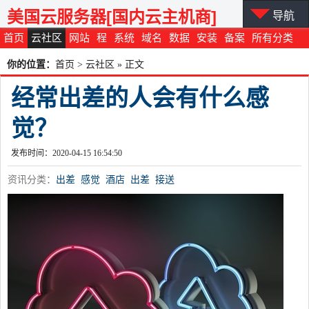
美国云服务器[国内云主机商]
导航
首页
云社区
网站
程
系统
域名
数据
安装
备案
所有分类
你的位置：
首页
>
云社区
» 正文
经常出差的人会有什么感
觉？
发布时间：2020-04-15 16:54:50
资讯分类：
出差
感觉
酒店
出差
接送