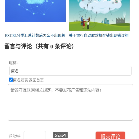
EXCEL分类汇总计数后怎么不出现总
关于银行自动取款机存钱出现错误的
数了？
问题，急！求帮忙？
留言与评论（共有
0
条评论）
昵称：
匿名发表
返回首页
验证码：