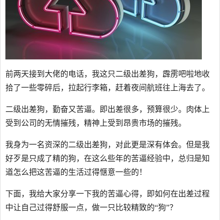
前两天接到大佬的电话，我这只二级出差狗，霹雳吧啦地收
拾了一些零碎后，拉起行李箱，赶着夜间航班往上海去了。
二级出差狗，勤奋又苦逼。即出差很多，预算很少。肉体上
受到公司的无情摧残，精神上受到昂贵市场的摧残。
我身为一名资深的二级出差狗，对此更是深有体会。但是我
好歹是只成了精的狗，在这么些年的苦逼经验中，总归是知
道怎么把这苦逼的生活过得惬意一些的！
下面，我给大家分享一下我的苦逼心得，即如何在出差过程
中让自己过得舒服一点，做一只比较精致的“狗”？