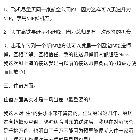
1、飞机尽量买同一家航空公司的，因为这样可以迅速升为
VIP，享用VIP候机室。
2、火车高铁票赶早不赶晚，因为总归是有一次改签的机会
3、出租车每到一个新的地方就可以发展一个固定的接送师
傅，互相了解、互相信任。我的接送师傅们人都超级Nice，
我这次到上海的接送就是由以前的接送师傅负责的~超级方便
而且放心！
三、住宿方面。
住宿方面其实才是一场出差中最重要的！
我这人对“住”的要求本来不算高的，但是经过这几年、经历
过有蟑螂没空调，隔壁还瞎叫床的蹉跎后，我现在对酒店总
是千挑万选，也明白了千万不能因为预算随便就入住一家酒
店，保不准你哪次进去后就是目瞪狗呆！