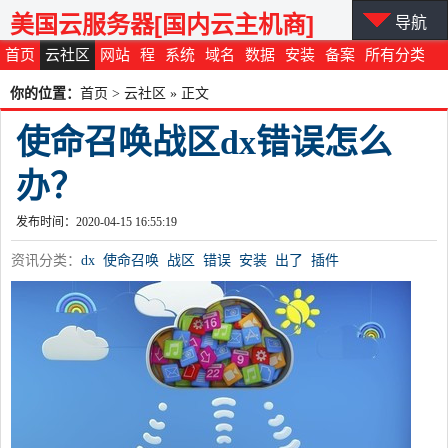
美国云服务器[国内云主机商]
导航
首页
云社区
网站
程
系统
域名
数据
安装
备案
所有分类
你的位置：
首页
>
云社区
» 正文
使命召唤战区dx错误怎么
办？
发布时间：2020-04-15 16:55:19
资讯分类：
dx
使命召唤
战区
错误
安装
出了
插件