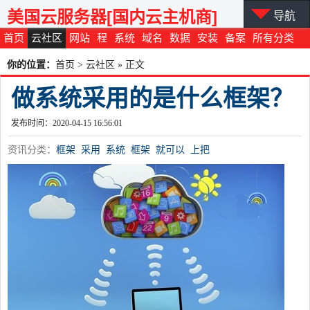
美国云服务器[国内云主机商]
导航
首页
云社区
网站
程
系统
域名
数据
安装
备案
所有分类
你的位置：
首页
>
云社区
» 正文
做系统采用的是什么框架？
发布时间：2020-04-15 16:56:01
资讯分类：
框架
采用
系统
框架
就可以
上把