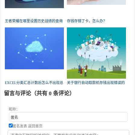
王者荣耀在哪里设置历史战绩的查询
存钱存错了卡，怎么办？
权限？
EXCEL分类汇总计数后怎么不出现总
关于银行自动取款机存钱出现错误的
数了？
问题，急！求帮忙？
留言与评论（共有
0
条评论）
昵称：
匿名发表
返回首页