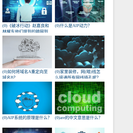
(0)《破冰行动》赵嘉良和
(0)什么是AIP动力？
林耀东他们提到的暗网到
底是什么？
(0)如何将域名A重定向至
(0)家里装修，网(暗)线怎
域名B？
么接通所有网线插孔呢？
(0)AIP系统的原理是什么？
(0)are的中文意思是什么？