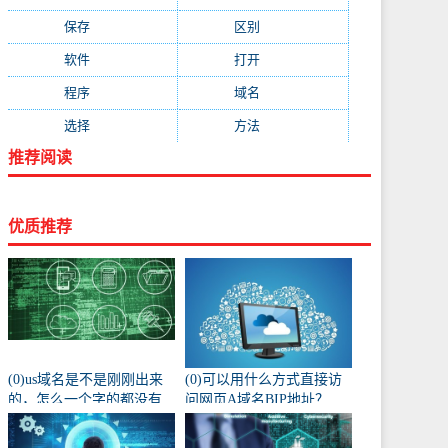
保存
(438)
区别
(430)
软件
(419)
打开
(415)
程序
(387)
域名
(379)
选择
(333)
方法
(332)
推荐阅读
优质推荐
(0)us域名是不是刚刚出来
(0)可以用什么方式直接访
的，怎么一个字的都没有
问网页A域名BIP地址？
人注册阿？