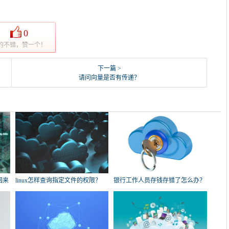
0
的不错，赞一个！
下一篇 >
请问向量是否有传递？
回来
linux怎样查询指定文件的权限？
银行工作人员存钱存错了怎么办？