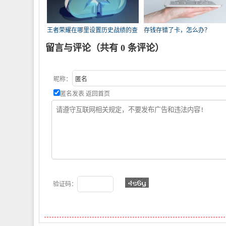
王者荣耀在哪里设置历史战绩的查
存钱存错了卡，怎么办？
询权限？
留言与评论（共有
0
条评论）
昵称：
匿名发表
返回首页
验证码：