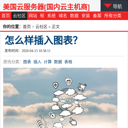
美国云服务器[国内云主机商]
导航
首页
云社区
网站
程
系统
域名
数据
安装
备案
所有分类
你的位置：
首页
>
云社区
» 正文
怎么样插入图表？
发布时间：2020-04-15 16:58:11
资讯分类：
图表
插入
计算
数据
表格