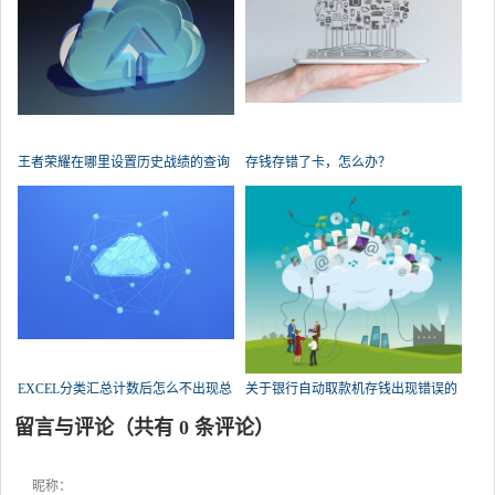
王者荣耀在哪里设置历史战绩的查询
存钱存错了卡，怎么办？
权限？
EXCEL分类汇总计数后怎么不出现总
关于银行自动取款机存钱出现错误的
数了？
问题，急！求帮忙？
留言与评论（共有
0
条评论）
昵称：