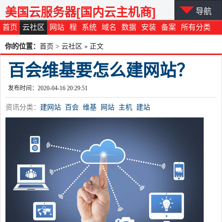
美国云服务器[国内云主机商]
导航
首页
云社区
网站
程
系统
域名
数据
安装
备案
所有分类
你的位置：
首页
>
云社区
» 正文
百会维基要怎么建网站？
发布时间：2020-04-16 20:29:51
资讯分类：
建网站
百会
维基
网站
主机
建站