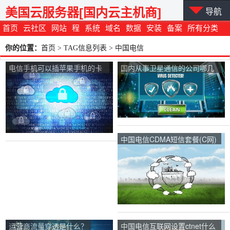
美国云服务器[国内云主机商]
导航
首页
云社区
网站
程
系统
域名
数据
安装
备案
所有分类
你的位置：
首页
> TAG信息列表 > 中国电信
电信手机可以插苹果手机的卡
国内从事卫星通信的公司哪几
吗？
家最牛？
中国电信CDMA短信套餐(C网)
的短信包有多少短信？
运营商流量穿透是什么？
中国电信互联网设置ctnet什么