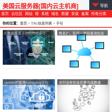
美国云服务器[国内云主机商]
导航
首页
云社区
网站
程
系统
域名
数据
安装
备案
所有分类
你的位置：
首页
> TAG信息列表 > 子句
5 数据库里子句的作用是什
姓名2”，在同一字段查询包含
么？
姓名与姓名2的所有数据？
update时能用nologging子句
该列没有包含在聚合函数或
避免产生日志吗？
GROUPBY子句？