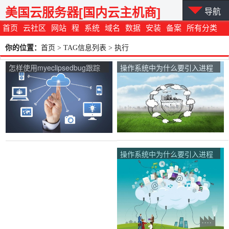
美国云服务器[国内云主机商]
导航
首页
云社区
网站
程
系统
域名
数据
安装
备案
所有分类
你的位置：
首页
> TAG信息列表 > 执行
怎样使用myeclipsedbug跟踪
操作系统中为什么要引入进程
数据的流转？
的概念?它会产生什么样的影
响？
操作系统中为什么要引入进程
的概念？它会产生什么样的影
响？