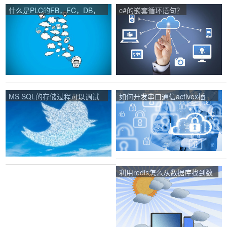
什么是PLC的FB，FC，DB，
c#的嵌套循环语句？
OB，这些块是什么意思？怎么
用？
MS SQL的存储过程可以调试
如何开发串口通信activex插
吗？
件？
利用redis怎么从数据库找到数
据？根据什么找的？