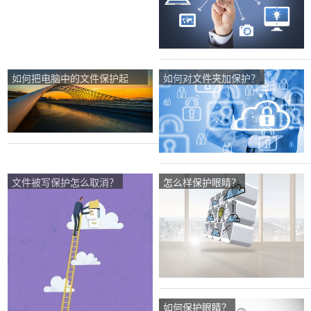
如何把电脑中的文件保护起
如何对文件夹加保护？
来？
文件被写保护怎么取消？
怎么样保护眼睛？
如何保护眼睛？