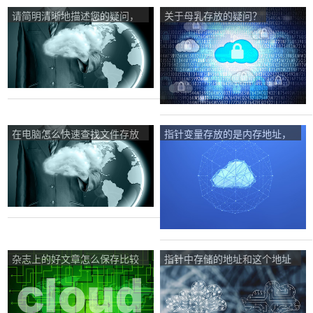
请简明清晰地描述您的疑问，
关于母乳存放的疑问？
如：哪些食物不宜存放在冰箱
中？
在电脑怎么快速查找文件存放
指针变量存放的是内存地址，
路径？
那为什么指针还要定义类型？
杂志上的好文章怎么保存比较
指针中存储的地址和这个地址
好呢(我不想保存杂志，太多
中的值有什么区别？
了，不好存放)？