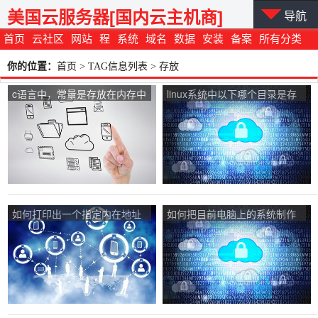
美国云服务器[国内云主机商]
导航
首页
云社区
网站
程
系统
域名
数据
安装
备案
所有分类
你的位置：
首页
> TAG信息列表 > 存放
c语言中，常量是存放在内存中
linux系统中以下哪个目录是存
吗？
放系统配置文件？
如何打印出一个指定内在地址
如何把目前电脑上的系统制作
中的存放数据的值？
成镜像文件？