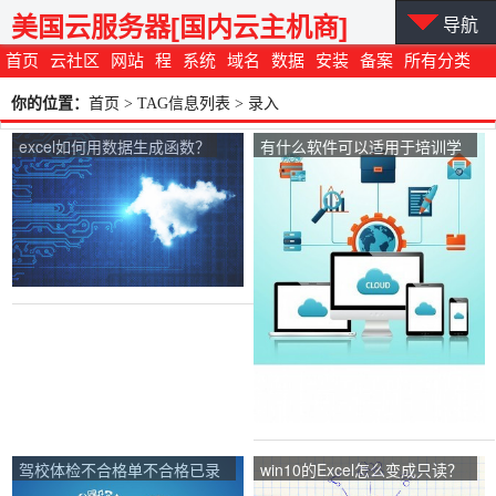
美国云服务器[国内云主机商]
导航
首页
云社区
网站
程
系统
域名
数据
安装
备案
所有分类
你的位置：
首页
> TAG信息列表 > 录入
excel如何用数据生成函数？
有什么软件可以适用于培训学
校客户资源录入和存储的呢？
驾校体检不合格单不合格已录
win10的Excel怎么变成只读？