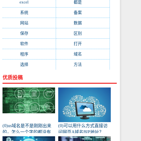
excel
(573)
都是
(566)
系统
(495)
备案
(491)
网站
(461)
数据
(439)
保存
(438)
区别
(430)
软件
(419)
打开
(415)
程序
(387)
域名
(379)
选择
(333)
方法
(332)
优质投稿
(0)us域名是不是刚刚出来
(0)可以用什么方式直接访
的，怎么一个字的都没有
问网页A域名BIP地址？
人注册阿？