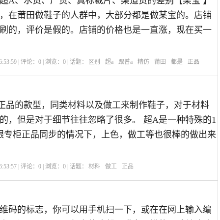
超A、水货、厂货、真标裁片、渠道货的差别【某宝 】
，在莆田做鞋子的人群中，大部分都是做某宝的。店铺
刷的，评价是假的。店铺的价格也是一直涨，现在买一
:53:59 | 评论：
0
| 浏览：
0
| 话题：
区别
超a
跟普a
精仿
莆田
都是
正品
正品的款型，同类材料以及做工来制作鞋子，对于材料
的，但是对于细节往往忽略了很多。 超A是一种特殊的1
跟专柜正品同步的情况下，上色，做工等也很棒的做出来
:53:57 | 评论：
0
| 浏览：
0
| 话题：
材料
做工
正品
维码的标志，你可以用手机扫一下，或在在网上输入编