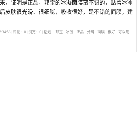
来，证明是正品，邦宝的冰凝面膜蛮不错的，贴着冰冰
后皮肤很光滑、很细腻，吸收很好，是不错的面膜，建
:34:53 | 评论：
0
| 浏览：
0
| 话题：
邦宝
冰凝
正品
分辨
面膜
很好
可以用