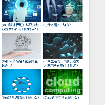
(0)《破冰行动》赵嘉良和
(0)什么是AIP动力？
林耀东他们提到的暗网到
底是什么？
(0)如何将域名A重定向至
(0)家里装修，网(暗)线怎
域名B？
么接通所有网线插孔呢？
(0)AIP系统的原理是什么？
(0)are的中文意思是什么？