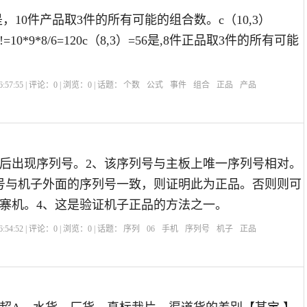
20是，10件产品取3件的所有可能的组合数。c（10,3）
0-3)!=10*9*8/6=120c（8,3）=56是,8件正品取3件的所有可能
:57:55 | 评论：
0
| 浏览：
0
| 话题：
个数
公式
事件
组合
正品
产品
06#后出现序列号。2、该序列号与主板上唯一序列号相对。
号与机子外面的序列号一致，则证明此为正品。否则则可
寨机。4、这是验证机子正品的方法之一。
:54:52 | 评论：
0
| 浏览：
0
| 话题：
序列
06
手机
序列号
机子
正品