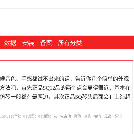
数据
安装
备案
所有分类
候音色、手感都试不出来的话，告诉你几个简单的外观
方法吧，首先正品SQ12品的两个点会离得很近，基本在
而仿琴一般都在最两边，其次正品SQ琴头后面会有上海超
:58:01 | 评论：
0
| 浏览：
0
| 话题：
sq
电吉他
真伪
查询
会有
正品
标识