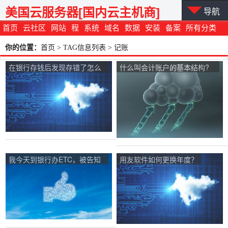
美国云服务器[国内云主机商]
导航
首页
云社区
网站
程
系统
域名
数据
安装
备案
所有分类
你的位置：
首页
> TAG信息列表 > 记账
在银行存钱后发现存错了怎么
什么叫会计账户的基本结构?
办？
主要包括账户中的哪些部分？
我今天到银行办ETC，被告知
用友软件如何更换年度？
我的拍照以前被人办理过，该
怎么办？