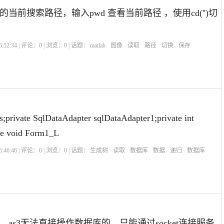
当前搜索路径，输入pwd 查看当前路径 ，使用cd('')切
:52:34 | 评论：
0
| 浏览：
0
| 话题：
matlab
图像
读取
路径
切换
保存
ds;private SqlDataAdapter sqlDataAdapter1;private int
te void Form1_L
:46:46 | 评论：
0
| 浏览：
0
| 话题：
生成树
读取
数据库
数据
递归
数据库
as3无法直接操作数据库的，只能通过socket连接服务