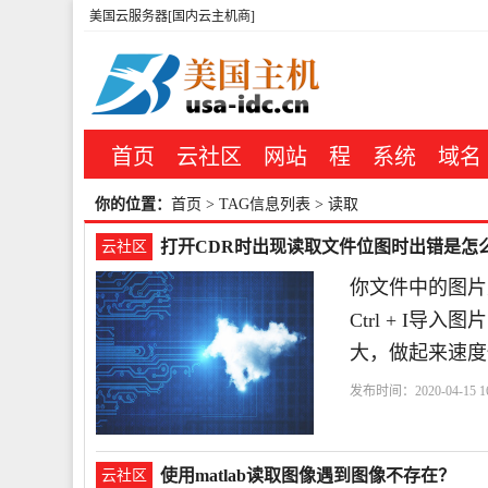
美国云服务器[国内云主机商]
首页
云社区
网站
程
系统
域名
你的位置：
首页
> TAG信息列表 > 读取
打开CDR时出现读取文件位图时出错是怎
云社区
你文件中的图片
Ctrl + I
大，做起来速度
发布时间：2020-04-15 16
使用matlab读取图像遇到图像不存在？
云社区