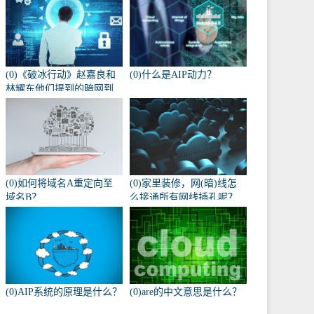
(0)《破冰行动》赵嘉良和
(0)什么是AIP动力？
林耀东他们提到的暗网到
底是什么？
(0)如何将域名A重定向至
(0)家里装修，网(暗)线怎
域名B？
么接通所有网线插孔呢？
(0)AIP系统的原理是什么？
(0)are的中文意思是什么？