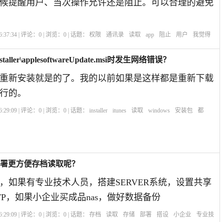
候提醒用户、当次操作允许还是阻止。可以合理的避免
:37:34 | 评论：
0
| 浏览：
0
| 话题：
权限
通讯录
读取
app
阻止
用户
我觉得
aller\applesoftwareUpdate.msi时发生网络错误？
重新安装就是的了。我的以前如果是这样都是重新下载
行的。
:29:09 | 评论：
0
| 浏览：
0
| 话题：
installer
itunes
读取
windows
安装包
都
部署更方便存档读取呢？
，如果有专业技术人员，搭建SERVER系统，设置共享
TP，如果小企业买成品nas，做好数据备份
:29:09 | 评论：
0
| 浏览：
0
| 话题：
存档
读取
存储
部署
搭设
小企业
专业技