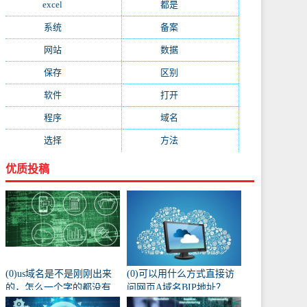
excel
(573)
都是
(566)
系统
(495)
备案
(491)
网站
(461)
数据
(439)
保存
(438)
区别
(430)
软件
(419)
打开
(415)
程序
(387)
域名
(379)
选择
(333)
方法
(332)
优质投稿
(0)us域名是不是刚刚出来
(0)可以用什么方式直接访
的，怎么一个字的都没有
问网页A域名BIP地址？
人注册阿？