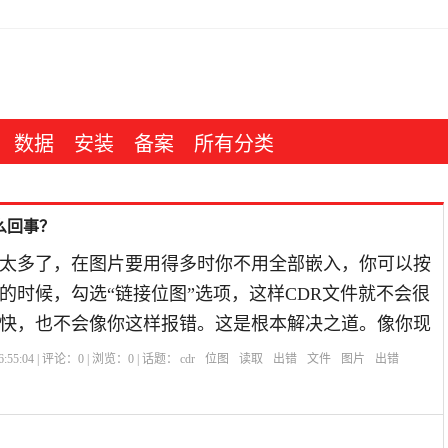
数据
安装
备案
所有分类
么回事？
太多了，在图片要用得多时你不用全部嵌入，你可以按
导入图片的时候，勾选“链接位图”选项，这样CDR文件就不会很
快，也不会像你这样报错。这是根本解决之道。像你现
:55:04 | 评论：
0
| 浏览：
0
| 话题：
cdr
位图
读取
出错
文件
图片
出错