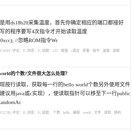
是用ds18b20采集温度，首先你确定相应的端口都接好
写的程序要写4次指令才开始读取温度
te(0xcc); //忽略ROM指令Wr
:14:03 | 评论：
0
| 浏览：
0
| 话题：
c51
赋值
c语言
变量
指令
温度
读取
 world的个数?文件很大怎么处理？
按行读取，获取每一行的hello world个数另外使用文件
议用java或c实现），使读取指针可以移至下一行public
yRandomAc
:12:38 | 评论：
0
| 浏览：
0
| 话题：
个数
hello
编程
world
文件
读取
随机