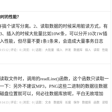
询时的性能？
许搞个读写分离。2、读取数据的时候采用脏读方式，有
3、插入的时候大批量比如10W条，可以分开10次1W插
入性能，但尽量不要1条1条来，会造成大量事务日志
:15:12 | 评论：
0
| 浏览：
0
| 话题：
大批量
插入
并发
数据库
插入
读取
性能
取文件时，调用的readLine()函数，这个函数只读取一
一下：另外不建议MP3，PNG这些二进制的数据往数据
磁盘位置就可以，何必往数据库放呢，平白无故增加
:14:13 | 评论：
0
| 浏览：
0
| 话题：
文本
数据库
长度
保存
数据库
函数
读取