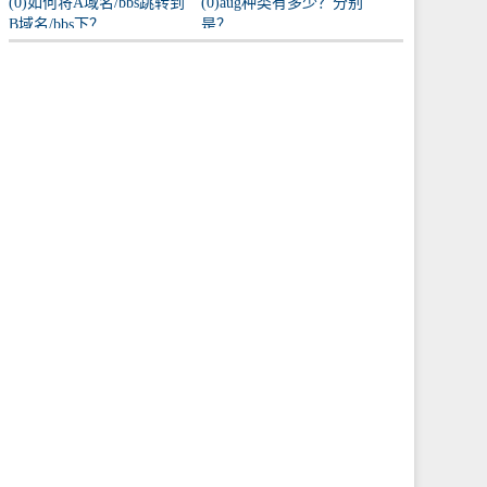
(0)如何将A域名/bbs跳转到
(0)aug种类有多少？分别
B域名/bbs下？
是？