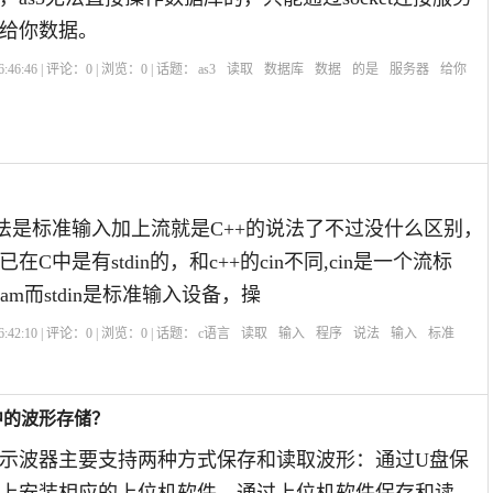
给你数据。
:46:46 | 评论：
0
| 浏览：
0
| 话题：
as3
读取
数据库
数据
的是
服务器
给你
法是标准输入加上流就是C++的说法了不过没什么区别，
C中是有stdin的，和c++的cin不同,cin是一个流标
ream而stdin是标准输入设备，操
:42:10 | 评论：
0
| 浏览：
0
| 话题：
c语言
读取
输入
程序
说法
输入
标准
中的波形存储？
示波器主要支持两种方式保存和读取波形：通过U盘保