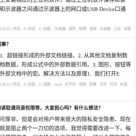
上安装相应的上位机软件，通过上位机软件保存和读
示波器之间通过示波器上的网口或USB Device口通
:41:02 | 评论：
0
| 浏览：
0
| 话题：
示波器
波形
何用
读取
示波器
上位
读取
回事？
1. 超链接形成的外部文档链接。2. 从其他文档复制数
档数据，形成公式中的外部数据引用。3. 图形、按钮等
外部文档中的宏。解决方法以及原理1. 我们打开E
:38:13 | 评论：
0
| 浏览：
0
| 话题：
excel
打不开
读取
回事
文件
打开
标签
如读取通讯录权限等，大家担心吗？有什么想法？
可厚非、但是会对用户带来很大的隐私安全隐患、现在
就是阻止两个一刀切的选项、我觉得需要改进一下、每