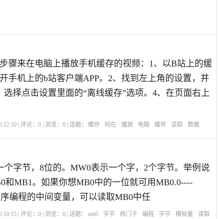
步骤来在电脑上播放手机缓存的视频：1、以B站上的缓
开手机上的b站客户端APP。2、找到左上角的设置，并
、选择点击设置里面的“离线缓存”选项。4、在页面右上
:22:10 | 评论：
0
| 浏览：
0
| 话题：
缓存
何在
播放
电脑
缓存
读取
数据
一个字节，8位的。MW0表示一个字，2个字节。举例说
0和MB1。如果你想MB0中的一位就可用MB0.0----
做程序编程的中间变量，可以读取MB0中任
:10:15 | 评论：
0
| 浏览：
0
| 话题：
mb0
字节
西门子
编程
字节
模拟量
读取