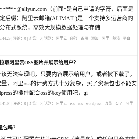
****@aliyun.com（前面*是自己申请的字符，后面是
定后缀）阿里云邮箱(ALIMAIL)是一个支持多运营商的
分布式系统，高效大规模数据处理与存储
:44:23 | 评论：
0
| 浏览：
0
| 话题：
阿里云
邮箱
备用
添加
阿里
邮箱
平台
内网拉取阿里云OSS图片并展示给用户？
s应该无法实现吧，只要内容展示给用户，或者被下载了，
的流量，阿里oss的计费方式十分复杂，买了资源包也不能安
press的插件配合oss的key使用吧，gi
:41:04 | 评论：
0
| 浏览：
0
| 话题：
阿里云
ecs
oss
wordpress
流量
买了
阿里
流量包吗？