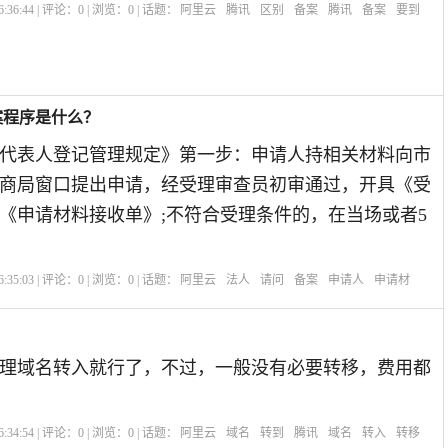
:36:44 | 评论：
0
| 浏览：
0
| 话题：
阿里云
腾讯
区别
备案
腾讯
备案
要到
案程序是什么？
代表人登记管理规定》第一步：申请人持相关材料向市
商局窗口提出申请，经受理审查员初审通过，开具《受
《申请材料接收单》;不符合受理条件的，在当场或者5
:35:03 | 评论：
0
| 浏览：
0
| 话题：
阿里云
法人
请问
备案
申请人
申请材
理域名转入就行了，不过，一般没有必要转移，费用都
:34:54 | 评论：
0
| 浏览：
0
| 话题：
阿里云
域名
转到
腾讯
域名
转入
转移