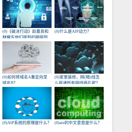
(0)《破冰行动》赵嘉良和
(0)什么是AIP动力？
林耀东他们提到的暗网到
底是什么？
(0)如何将域名A重定向至
(0)家里装修，网(暗)线怎
域名B？
么接通所有网线插孔呢？
(0)AIP系统的原理是什么？
(0)are的中文意思是什么？