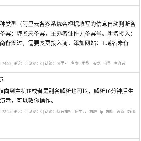
种类型（阿里云备案系统会根据填写的信息自动判断备
备案：域名未备案，主办者证件无备案号。新增接入：
商备案过，需要变更接入商。添加网站：1.域名未备
:24:56 | 评论：
0
| 浏览：
0
| 话题：
阿里云
备案
类型
备案
阿里
主办者
法？
指向到主机IP或者是别名解析也可以，解析10分钟后生
演示，可以教你操作。
:22:36 | 评论：
0
| 浏览：
0
| 话题：
域名解析
阿里云
机房
ip
解析
设置
教你