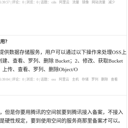
:39:57 | 评论：
0
| 浏览：
0
| 话题：
cdn
阿里云
流量
镜像
网站流量
减少
作用？
户提供数据存储服务，用户可以通过以下操作来处理OSS上
建、查看、罗列、删除 Bucket；2、修改、获取Bucket
上传、查看、罗列、删除Object/O
:39:04 | 评论：
0
| 浏览：
0
| 话题：
oss
阿里云
主机
存储
罗列
删除
查看
，但是你要用腾讯的空间就要到腾讯接入备案，不接入
是硬性规定，要到使用空间的服务商那里备案才可以。