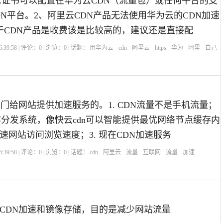
SL证书可以配置在华为云CDN（流量包）或任何平台的支
DN平台。2、阿里云CDN产品无法使用华为云的CDN加速
于CDN产品是收费该是比较高的，建议还是直接配
:39:58 | 评论：
0
| 浏览：
0
| 话题：
用华为云
cdn
阿里云
https
华为
阿里
自己
专门给网站提供加速服务的。1. CDN流量不是手机流量；
内容分发系统，像快云cdn可以智能提供最优网络节点缓存内
速网站访问浏览速度；3. 现在CDN加速服务
:39:58 | 评论：
0
| 浏览：
0
| 话题：
cdn
阿里云
流量
互联网
流量
加速
CDN加速和镜像存储，目的是减少网站流量