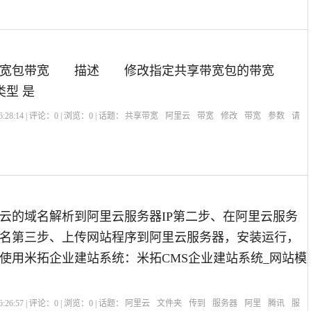
宽包带宽 描述 修改指定共享带宽包的带宽
类型 是
:28:14 | 评论：
0
| 浏览：
0
| 话题：
共享带宽
阿里云
带宽
修改
带宽
参数
请
云的域名解析到阿里云服务器IP第二步、在阿里云服务
名第三步、上传网站程序到阿里云服务器，安装运行，
使用米拓企业建站系统：米拓CMS企业建站系统_网站模
:26:57 | 评论：
0
| 浏览：
0
| 话题：
阿里云
文件夹
传到
服务器
阿里
腾讯
服