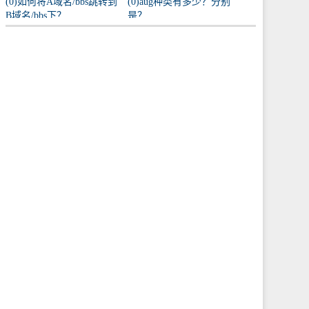
(0)如何将A域名/bbs跳转到
(0)aug种类有多少？分别
B域名/bbs下？
是？