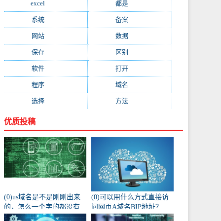
excel
(573)
都是
(566)
系统
(495)
备案
(491)
网站
(461)
数据
(439)
保存
(438)
区别
(430)
软件
(419)
打开
(415)
程序
(387)
域名
(379)
选择
(333)
方法
(332)
优质投稿
(0)us域名是不是刚刚出来
(0)可以用什么方式直接访
的，怎么一个字的都没有
问网页A域名BIP地址？
人注册阿？